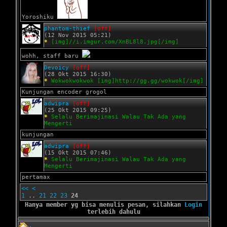
Yoroshiku
phantom-thief
[off]
(12 Nov 2015 05:21)
*
[img]//i.imgur.com/XnBL8l8.jpg[/img]
wohh, staff baru
Devoicy
[off]
(28 Okt 2015 16:30)
*
Wokwokwokwok [img]http://gg.gg/wokwok[/img]
Kunjungan encoder grogol
adwipra
[off]
(25 Okt 2015 09:25)
*
Selalu Berimajinasi Walau Tak Ada yang
Mengerti
kunjungan
adwipra
[off]
(15 Okt 2015 07:46)
*
Selalu Berimajinasi Walau Tak Ada yang
Mengerti
pertamax
<<
<
1
..
21
22
23
24
Hanya member yg bisa menulis pesan, silahkan
Login
terlebih dahulu