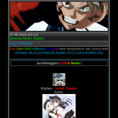
07-08-2026 (23:13)
Selamat Malam Stalker!
Login
|
Register
G
u
n
a
k
a
n
Z
o
o
m
1
5
0
%
d
i
B
r
o
w
s
e
r
D
e
s
k
t
o
p
untuk memperbesar web, karena aslinya web ini d
JADWAL RILIS
|
DATABASE ANIME LIST
|
CARA DOWNLOAD
JackHanggara
(
A
d
m
i
n
S
e
n
i
o
r
)
Status:
Sevuh Member
Foto: