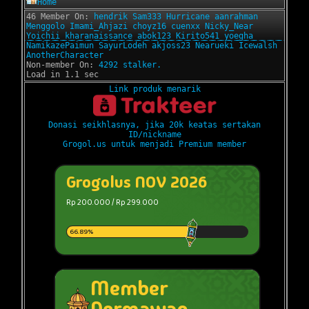
Home
46 Member On:
hendrik
Sam333
Hurricane
aanrahman
Menggolo
Imami_Ahjazi
choyz16
cuenxx
Nicky_Near
Yoichii
kharanaissance
abok123
Kirito541
yoegha
NamikazePaimun
SayurLodeh
akjoss23
Nearueki
Icewalsh
AnotherCharacter
Non-member On:
4292 stalker.
Load in 1.1 sec
Link produk menarik
Donasi seikhlasnya, jika 20k keatas sertakan
ID/nickname
Grogol.us untuk menjadi Premium member