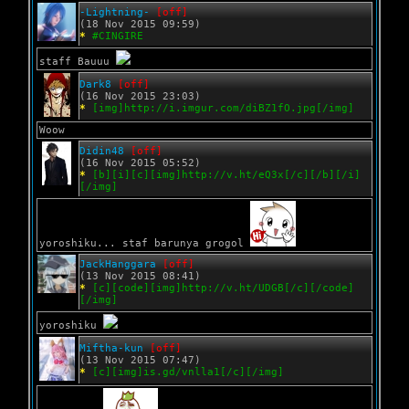
-Lightning-
[off]
(18 Nov 2015 09:59)
*
#CINGIRE
staff Bauuu
Dark8
[off]
(16 Nov 2015 23:03)
*
[img]http://i.imgur.com/diBZ1fO.jpg[/img]
Woow
Didin48
[off]
(16 Nov 2015 05:52)
*
[b][i][c][img]http://v.ht/eQ3x[/c][/b][/i]
[/img]
yoroshiku... staf barunya grogol
JackHanggara
[off]
(13 Nov 2015 08:41)
*
[c][code][img]http://v.ht/UDGB[/c][/code]
[/img]
yoroshiku
Miftha-kun
[off]
(13 Nov 2015 07:47)
*
[c][img]is.gd/vnlla1[/c][/img]