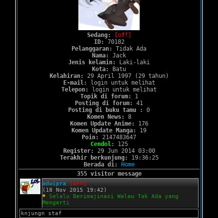
Sedang:
[off]
ID:
70182
Pelanggaran:
Tidak Ada
Nama:
Jack
Jenis kelamin:
Laki-laki
Kota:
Batu
Kelahiran:
29 April 1997 (29 tahun)
E-mail:
login untuk melihat
Telepon:
login untuk melihat
Topik di forum:
1
Posting di forum:
41
Posting di buku tamu :
0
Komen News:
8
Komen Update Anime:
176
Komen Update Manga:
19
Poin:
2147483647
Cendol:
125
Register:
29 Jun 2014 03:00
Terakhir berkunjung:
19:36:25
Berada di:
Home
355 visitor message
adwipra
[off]
(18 Nov 2015 19:42)
*
Selalu Berimajinasi Walau Tak Ada yang
Mengerti
knjungn staf