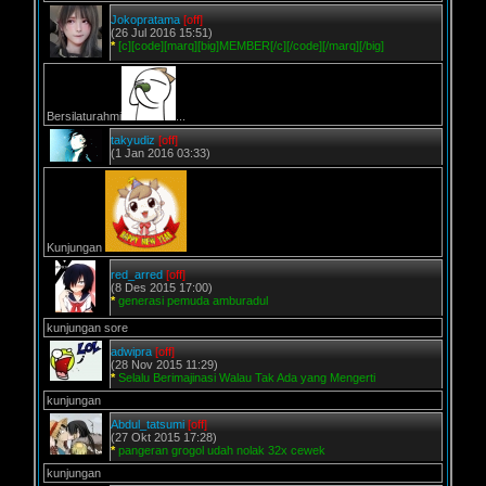
Jokopratama
[off]
(26 Jul 2016 15:51)
*
[c][code][marq][big]MEMBER[/c][/code][/marq][/big]
Bersilaturahmi
...
takyudiz
[off]
(1 Jan 2016 03:33)
Kunjungan
red_arred
[off]
(8 Des 2015 17:00)
*
generasi pemuda amburadul
kunjungan sore
adwipra
[off]
(28 Nov 2015 11:29)
*
Selalu Berimajinasi Walau Tak Ada yang Mengerti
kunjungan
Abdul_tatsumi
[off]
(27 Okt 2015 17:28)
*
pangeran grogol udah nolak 32x cewek
kunjungan