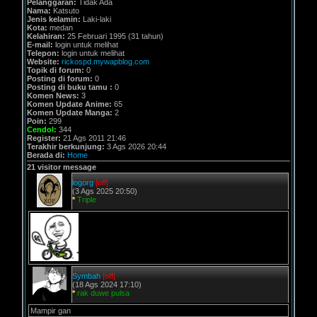
Pelanggaran:
Tidak Ada
Nama:
Katsuto
Jenis kelamin:
Laki-laki
Kota:
medan
Kelahiran:
25 Februari 1995 (31 tahun)
E-mail:
login untuk melihat
Telepon:
login untuk melihat
Website:
rickospd.mywapblog.com
Topik di forum:
0
Posting di forum:
0
Posting di buku tamu :
0
Komen News:
3
Komen Update Anime:
65
Komen Update Manga:
2
Poin:
299
Cendol:
344
Register:
21 Ags 2011 21:46
Terakhir berkunjung:
3 Ags 2026 20:44
Berada di:
Home
21 visitor message
logorg
[off]
(3 Ags 2025 20:50)
*
Triple
Symbah
[off]
(18 Ags 2024 17:10)
*
rak duwe pulsa
Mampir gan