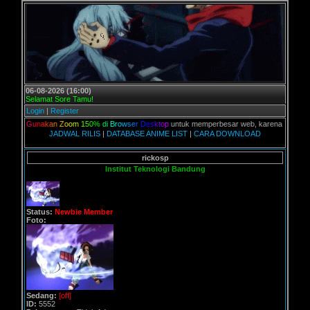
06-08-2026 (16:00)
Selamat Sore Tamu!
Login
|
Register
G
u
n
a
k
a
n
Z
o
o
m
1
5
0
%
d
i
B
r
o
w
s
e
r
D
e
s
k
t
o
p
untuk memperbesar web, karena aslinya web ini di
JADWAL RILIS
|
DATABASE ANIME LIST
|
CARA DOWNLOAD
rickosp
Institut Teknologi Bandung
Status:
Newbie Member
Foto:
Sedang:
[off]
ID:
5552