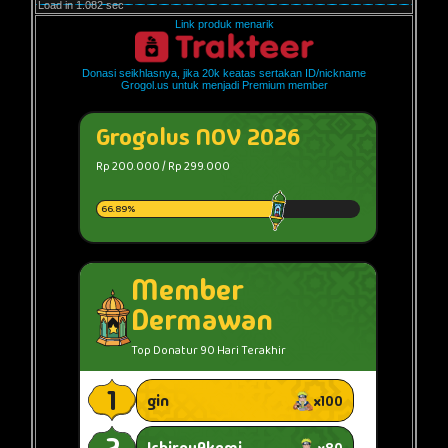
Load in 1.082 sec
Link produk menarik
Donasi seikhlasnya, jika 20k keatas sertakan ID/nickname
Grogol.us untuk menjadi Premium member