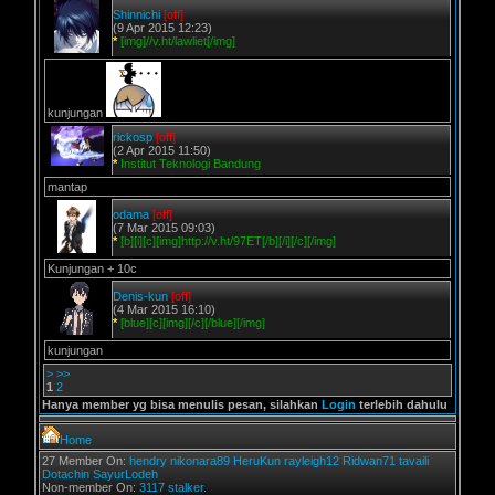
Shinnichi
[off]
(9 Apr 2015 12:23)
*
[img]//v.ht/lawliet[/img]
kunjungan
rickosp
[off]
(2 Apr 2015 11:50)
*
Institut Teknologi Bandung
mantap
odama
[off]
(7 Mar 2015 09:03)
*
[b][i][c][img]http://v.ht/97ET[/b][/i][/c][/img]
Kunjungan + 10c
Denis-kun
[off]
(4 Mar 2015 16:10)
*
[blue][c][img][/c][/blue][/img]
kunjungan
>
>>
1
2
Hanya member yg bisa menulis pesan, silahkan
Login
terlebih dahulu
Home
27 Member On:
hendry
nikonara89
HeruKun
rayleigh12
Ridwan71
tavaili
Dotachin
SayurLodeh
Non-member On:
3117 stalker.