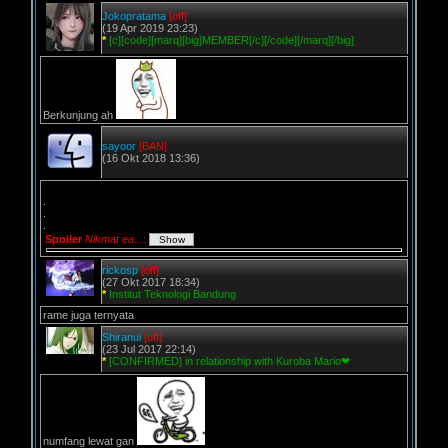
Jokopratama
[off]
(19 Apr 2019 23:23)
*
[c][code][marq][big]MEMBER[/c][/code][/marq][/big]
Berkunjung ah
sayoor
[BAN]
(16 Okt 2018 13:36)
.
.
.
Spoiler
Nikmat ea...
:
rickosp
[off]
(27 Okt 2017 18:34)
*
Institut Teknologi Bandung
rame juga ternyata
Shiranui
[off]
(23 Jul 2017 22:14)
*
[CONFIRMED] in relationship with Kuroba Mario❤
numfang lewat gan