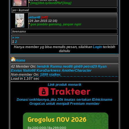
*
[img]//bit.ly/3onEPbF[/img]
yo~ kunval
akbar48
[off]
(24 Jan 2015 12:16)
*
gue jomblo ganteng, jangan ngiri
keenamx
>
>>
1
2
Hanya member yg bisa menulis pesan, silahkan
Login
terlebih
dahulu
Home
42 Member On:
hendrik
Ranma
neo86
gin69
petrol29
Ryan
Exvius
Naito98
KuroDarkness
AnotherCharacter
Non-member On:
1899 stalker.
Load in 1.107 sec
Link produk menarik
Donasi seikhlasnya, jika 20k keatas sertakan ID/nickname
Grogol.us untuk menjadi Premium member