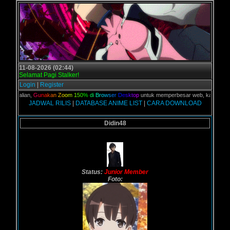
11-08-2026 (02:44)
Selamat Pagi Stalker!
Login
|
Register
C kalian,
G
u
n
a
k
a
n
Z
o
o
m
1
5
0
%
d
i
B
r
o
w
s
e
r
D
e
s
k
t
o
p
untuk memperbesar web, karena aslinya 
JADWAL RILIS
|
DATABASE ANIME LIST
|
CARA DOWNLOAD
Didin48
Status:
Junior Member
Foto: