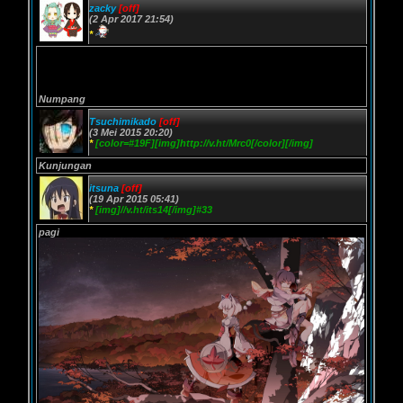
zacky
[off]
(2 Apr 2017 21:54)
*
Numpang
Tsuchimikado
[off]
(3 Mei 2015 20:20)
*
[color=#19F][img]http://v.ht/Mrc0[/color][/img]
Kunjungan
itsuna
[off]
(19 Apr 2015 05:41)
*
[img]//v.ht/its14[/img]#33
pagi