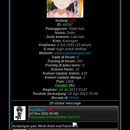
Sedang:
[off]
ID:
44397
Pelanggaran:
Tidak Ada
Nama:
Didin
Jenis kelamin:
Laki-laki
Kota:
Kuningan
Kelahiran:
4 Juli 1993 (33 tahun)
E-mail:
login untuk melihat
Website:
www.inginbahagia.com
Topik di forum:
0
Posting di forum:
295
Posting di buku tamu :
0
Komen News:
16
Komen Update Anime:
428
Komen Update Manga:
2
Poin:
1466
Cendol:
251
Register:
14 Jul 2013 03:47
Terakhir berkunjung:
16 Ags 2021 05:49
Berada di:
Home
20 visitor message
AngelBoyz
[off]
(27 Nov 2022 04:38)
*
Apa yang anda pikirkan hari ini?
Kunjungan gan, Minal Aidin wal-Faizin
: