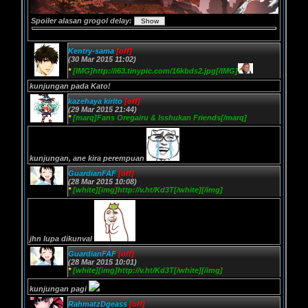
Spoiler
alasan grogol delay
:
Kentry-sama
[off]
(30 Mar 2015 11:02)
*
[IMG]http://i63.tinypic.com/16kbds2.jpg[/IMG]
kunjungan pada Kato!
kazehaya kirito
[off]
(29 Mar 2015 21:44)
*
[marq]Fans Oregairu & Isshukan Friends[/marq]
kunjungan, ane kira perempuan
GuardianFAF
[off]
(28 Mar 2015 10:08)
*
[white][img]http://v.ht/Kd3T[/white][/img]
jhn lupa dikunval
GuardianFAF
[off]
(28 Mar 2015 10:01)
*
[white][img]http://v.ht/Kd3T[/white][/img]
kunjungan pagi
RahmatzDgeass
[off]