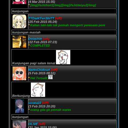
(4 Mar 2015 15:35)
*
[img]//v.ht/tori1[/img][img]//v.ht/miyu2[/img]
kunjungan
TTDarKTenShiTT
[off]
(25 Feb 2015 05:24)
*
Kalian laki-laki tak pernah mengerti perasaan pere
kunjungan mastah
Dotachin
[off]
(22 Feb 2015 07:23)
*
COMPLETED
Kunjungan pagi salam kenal
NarksChidouri
[off]
(5 Feb 2015 08:51)
*
Hal Tersulit
Berkunjung
sorata22
[off]
(3 Feb 2015 20:20)
*
orang gila gk pernah waras
kunjungan
OLIVE
[off]
(31 Jan 2015 15:06)