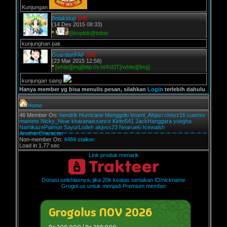
Kunjungan
Botakidup
[off]
(14 Des 2015 08:33)
*
@koplok@tobat
kunjunghan pak
GuardianFAF
[off]
(23 Mar 2015 12:58)
*
[white][img]http://v.ht/Kd3T[/white][/img]
kunjungan siang
Hanya member yg bisa menulis pesan, silahkan
Login
terlebih dahulu
Home
46 Member On:
hendrik
Hurricane
Menggolo
Imami_Ahjazi
choyz16
cuenxx
mamets
Nicky_Near
kharanaissance
Kirito541
JackHanggara
yoegha
NamikazePaimun
SayurLodeh
akjoss23
Nearueki
Icewalsh
AnotherCharacter
Non-member On:
4484 stalker.
Load in 1.77 sec
Link produk menarik
Donasi seikhlasnya, jika 20k keatas sertakan ID/nickname
Grogol.us untuk menjadi Premium member