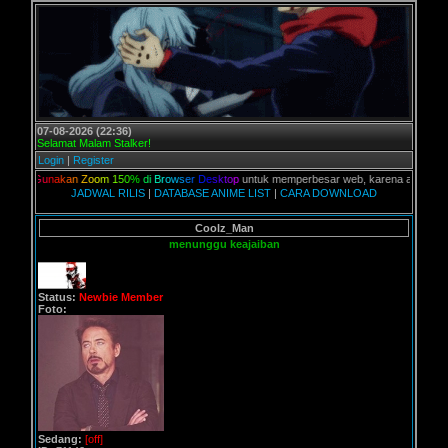
07-08-2026 (22:36)
Selamat Malam Stalker!
Login
|
Register
G
u
n
a
k
a
n
Z
o
o
m
1
5
0
%
d
i
B
r
o
w
s
e
r
D
e
s
k
t
o
p
untuk memperbesar web, karena aslinya web ini 
JADWAL RILIS
|
DATABASE ANIME LIST
|
CARA DOWNLOAD
Coolz_Man
menunggu keajaiban
Status:
Newbie Member
Foto:
Sedang:
[off]