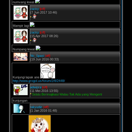
numvang lewat
zacky
[off]
(7 Jun 2017 10:46)
*
Mampir lagi
zacky
[off]
(15 Apr 2017 08:26)
*
Numpang lewat
No_Spasi
[off]
(19 Jun 2016 00:33)
Kunjungi lapak ane
http://www.grogol.us/forum/2/8/2448/
adwipra
[off]
(11 Mei 2016 13:55)
*
Selalu Berimajinasi Walau Tak Ada yang Mengerti
kunjungan
takyudiz
[off]
(1 Jan 2016 01:48)