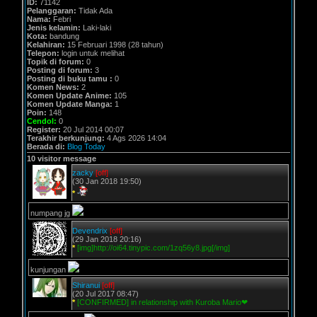
ID:
71142
Pelanggaran:
Tidak Ada
Nama:
Febri
Jenis kelamin:
Laki-laki
Kota:
bandung
Kelahiran:
15 Februari 1998 (28 tahun)
Telepon:
login untuk melihat
Topik di forum:
0
Posting di forum:
3
Posting di buku tamu :
0
Komen News:
2
Komen Update Anime:
105
Komen Update Manga:
1
Poin:
148
Cendol:
0
Register:
20 Jul 2014 00:07
Terakhir berkunjung:
4 Ags 2026 14:04
Berada di:
Blog Today
10 visitor message
zacky
[off]
(30 Jan 2018 19:50)
*
numpang jg
Devendrix
[off]
(29 Jan 2018 20:16)
*
[img]http://oi64.tinypic.com/1zq56y8.jpg[/img]
kunjungan
Shiranui
[off]
(20 Jul 2017 08:47)
*
[CONFIRMED] in relationship with Kuroba Mario❤