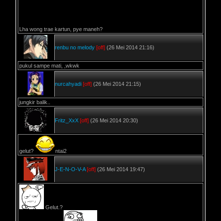
Lha wong trae kartun, pye maneh?
renbu no melody
[off]
(26 Mei 2014 21:16)
pukul sampe mati, ,wkwk
nurcahyadi
[off]
(26 Mei 2014 21:15)
jungkir balik..
Fritz_XxX
[off]
(26 Mei 2014 20:30)
gelut?
ntai2
J-E-N-O-V-A
[off]
(26 Mei 2014 19:47)
Gelut.?