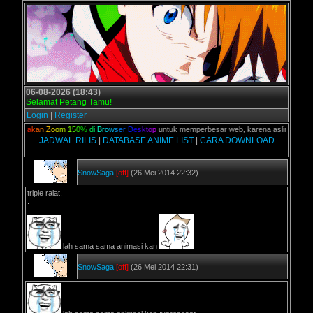
06-08-2026 (18:43)
Selamat Petang Tamu!
Login
|
Register
,
G
u
n
a
k
a
n
Z
o
o
m
1
5
0
%
d
i
B
r
o
w
s
e
r
D
e
s
k
t
o
p
untuk memperbesar web, karena aslinya web ini 
JADWAL RILIS
|
DATABASE ANIME LIST
|
CARA DOWNLOAD
SnowSaga
[off]
(26 Mei 2014 22:32)
triple ralat.
.
.
lah sama sama animasi kan
SnowSaga
[off]
(26 Mei 2014 22:31)