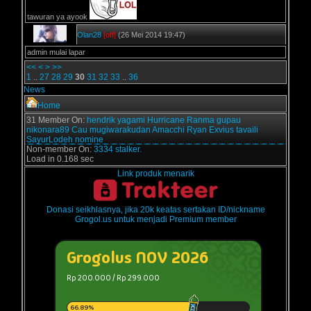
tawuran ya ayook
Olan28
[off]
(26 Mei 2014 19:47)
admin mulai lapar
<<
<
>
>>
1
..
27
28
29
30
31
32
33
..
36
News
Home
31 Member On:
hendrik
yagami
Hurricane
Ranma
gupau
nikonara89
Cau
mugiwarakudan
Amacchi
Ryan Exvius
tavaili
SayurLodeh
nomine
Non-member On:
3334 stalker.
Load in 0.168 sec
Link produk menarik
Donasi seikhlasnya, jika 20k keatas sertakan ID/nickname
Grogol.us untuk menjadi Premium member