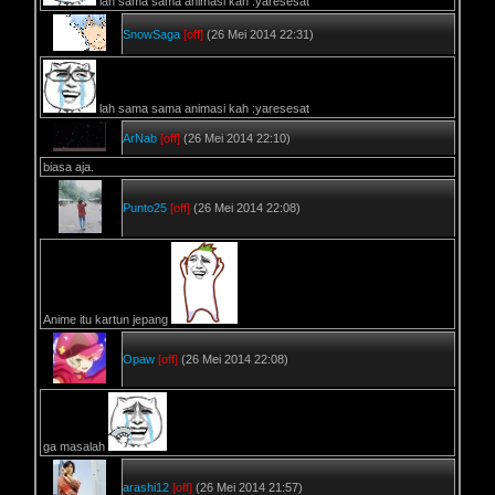
lah sama sama animasi kan :yaresesat
SnowSaga
[off]
(26 Mei 2014 22:31)
lah sama sama animasi kah :yaresesat
ArNab
[off]
(26 Mei 2014 22:10)
biasa aja.
Punto25
[off]
(26 Mei 2014 22:08)
Anime itu kartun jepang
Opaw
[off]
(26 Mei 2014 22:08)
ga masalah
arashi12
[off]
(26 Mei 2014 21:57)