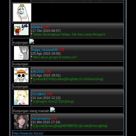
adwipra
[off]
(17 Okt 2015 06:57)
*
Selalu Berimajinasi Walau Tak Ada yang Mengerti
kunjungan
Yogga_riswandi48
[off]
(25 Ags 2015 18:05)
*
bikin akun grogol di mana ya?
kunjungan
luffy2015
[off]
(25 Ags 2015 18:01)
*
[yellow]KEVIN[/yellow][img]http://v.ht/ASwv[/img]
kunjungan
Zorudikku
[off]
(10 Jun 2015 12:12)
*
[c][img]//v.ht/mQ7Z[/c][/img]
Kunjungan siang mastah
Jokopratama
[off]
(31 Mei 2015 17:16)
*
[c][code][marq][big]MEMBER[/c][/code][/marq][/big]
http://www.es.hol.es/