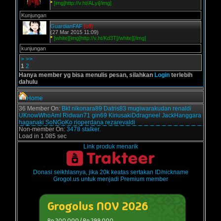
*
[img]http://v.ht/ALyi[/img]
Kunjungan
GuardianFAF
[off]
(27 Mar 2015 11:09)
*
[white][img]http://v.ht/Kd3T[/white][/img]
kunjungan
>
>>
1
2
Hanya member yg bisa menulis pesan, silahkan
Login
terlebih
dahulu
Home
36 Member On:
Bkt
nikonara89
Datris83
mugiwarakudan
renaldi
UKnowWhoAmI
Ridwan71
gin69
KiriusakiDdragneel
JackHanggara
haganaki
SoNGoKo
rioperdana
rezarevaldi
Non-member On:
3478 stalker.
Load in 1.085 sec
Link produk menarik
Donasi seikhlasnya, jika 20k keatas sertakan ID/nickname
Grogol.us untuk menjadi Premium member