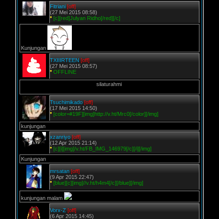
Fitriani
[off]
(27 Mei 2015 08:58)
*
[c][red]Julyan Ridho[/red][/c]
Kunjungan
TXIIIRTEEN
[off]
(27 Mei 2015 08:57)
*
OFFLINE
silaturahmi
Tsuchimikado
[off]
(17 Mei 2015 14:50)
*
[color=#19F][img]http://v.ht/Mrc0[/color][/img]
kunjungan
xzanriyo
[off]
(12 Apr 2015 21:14)
*
[c][i][img]/v.ht/FB_IMG_146979[/c][/i][/img]
Kunjungan
mrsatan
[off]
(9 Apr 2015 22:47)
*
[blue][c][img]//v.ht/h4m4[/c][/blue][/img]
kunjungan malam
Vorx-Z
[off]
(6 Apr 2015 14:45)