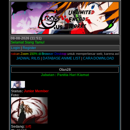
08-08-2026 (11:51)
Selamat Siang Tamu!
Login
|
Register
n,
G
u
n
a
k
a
n
Z
o
o
m
1
5
0
%
d
i
B
r
o
w
s
e
r
D
e
s
k
t
o
p
untuk memperbesar web, karena aslinya web ini
JADWAL RILIS
|
DATABASE ANIME LIST
|
CARA DOWNLOAD
Olan28
Jabatan : Panitia Hari Kiamat
Status:
Junior Member
Foto:
Sedang:
[off]