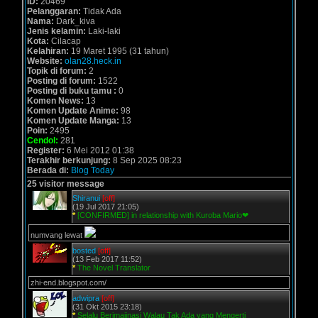
ID:
20469
Pelanggaran:
Tidak Ada
Nama:
Dark_kiva
Jenis kelamin:
Laki-laki
Kota:
Cilacap
Kelahiran:
19 Maret 1995 (31 tahun)
Website:
olan28.heck.in
Topik di forum:
2
Posting di forum:
1522
Posting di buku tamu :
0
Komen News:
13
Komen Update Anime:
98
Komen Update Manga:
13
Poin:
2495
Cendol:
281
Register:
6 Mei 2012 01:38
Terakhir berkunjung:
8 Sep 2025 08:23
Berada di:
Blog Today
25 visitor message
Shiranui
[off]
(19 Jul 2017 21:05)
*
[CONFIRMED] in relationship with Kuroba Mario❤
numvang lewat
bosted
[off]
(13 Feb 2017 11:52)
*
The Novel Translator
zhi-end.blogspot.com/
adwipra
[off]
(31 Okt 2015 23:18)
*
Selalu Berimajinasi Walau Tak Ada yang Mengerti