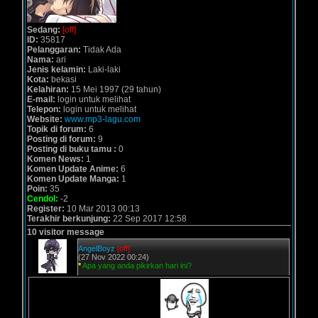
Sedang:
[off]
ID:
35817
Pelanggaran:
Tidak Ada
Nama:
ari
Jenis kelamin:
Laki-laki
Kota:
bekasi
Kelahiran:
15 Mei 1997 (29 tahun)
E-mail:
login untuk melihat
Telepon:
login untuk melihat
Website:
www.mp3-lagu.com
Topik di forum:
6
Posting di forum:
9
Posting di buku tamu :
0
Komen News:
1
Komen Update Anime:
6
Komen Update Manga:
1
Poin:
35
Cendol:
-2
Register:
10 Mar 2013 00:13
Terakhir berkunjung:
22 Sep 2017 12:58
10 visitor message
AngelBoyz
[off]
(27 Nov 2022 00:24)
*
Apa yang anda pikirkan hari ini?