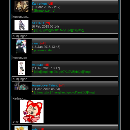
Kanra-kun
[off]
(10 Mar 2015 21:12)
*
Shimakaze... ;*
kunjungan...
SHEIND
[off]
(6 Feb 2015 03:14)
*
[I][C][B][img]//v.ht/-A2[/C][/I][/B][/img]
Kunjungan
ziean
[off]
(16 Jan 2015 13:48)
*
pussiiang dah
kunjungan
Asaqau
[off]
(11 Jan 2015 18:17)
*
[b][c][img]http://is.gd/7Kd2VE[/b][/c][/img]
Kunjungan
AnimeLoverTatung
[off]
(11 Jan 2015 05:23)
*
[c][marq][/c][/marq][img]goo.gl/fjmZ6Q[/img]
Keduax....
+10c
eidy
[off]