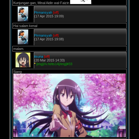
Kunjungan gan, Minal Aidin wal-Faizin
:
Pirmansyah
[off]
(17 Apr 2015 19:09)
Hai salam kenal
Pirmansyah
[off]
(17 Apr 2015 19:08)
malam.
itsuna
[off]
(20 Mar 2015 14:33)
*
[img]//v.ht/its14[/img]#33
Siang