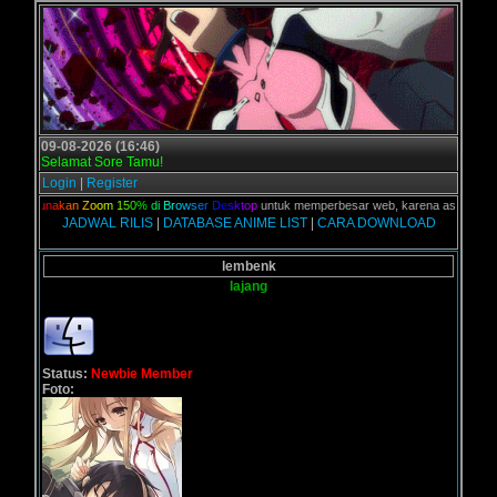
09-08-2026 (16:46)
Selamat Sore Tamu!
Login
|
Register
n,
G
u
n
a
k
a
n
Z
o
o
m
1
5
0
%
d
i
B
r
o
w
s
e
r
D
e
s
k
t
o
p
untuk memperbesar web, karena aslinya web ini
JADWAL RILIS
|
DATABASE ANIME LIST
|
CARA DOWNLOAD
lembenk
lajang
Status:
Newbie Member
Foto: