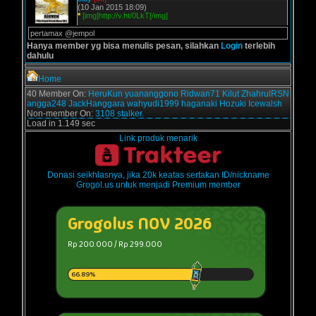
(10 Jan 2015 18:09)
*
[img]http://v.ht/0LkT[/img]
pertamax @jempol
Hanya member yg bisa menulis pesan, silahkan
Login
terlebih
dahulu
Home
40 Member On:
HeruKun
yuananggono
Ridwan71
Kilut
ZhahrulRSN
angga248
JackHanggara
wahyudi1999
haganaki
Hozuki
Icewalsh
Non-member On:
3108 stalker.
Load in 1.149 sec
Link produk menarik
Donasi seikhlasnya, jika 20k keatas sertakan ID/nickname
Grogol.us untuk menjadi Premium member