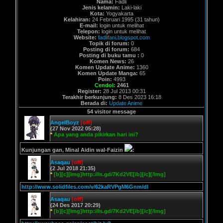
Nama:
Fadli
Jenis kelamin:
Laki-laki
Kota:
Yogyakarta
Kelahiran:
24 Februari 1995 (31 tahun)
E-mail:
login untuk melihat
Telepon:
login untuk melihat
Website:
fadlifani.blogspot.com
Topik di forum:
0
Posting di forum:
684
Posting di buku tamu :
0
Komen News:
26
Komen Update Anime:
1360
Komen Update Manga:
65
Poin:
4993
Cendol:
2461
Register:
28 Jul 2013 00:31
Terakhir berkunjung:
8 Des 2023 16:18
Berada di:
Update Anime
54 visitor message
AngelBoyz
[off]
(27 Nov 2022 05:28)
*
Apa yang anda pikirkan hari ini?
Kunjungan gan, Minal Aidin wal-Faizin
:
Asaqau
[off]
(2 Jul 2018 21:35)
*
[b][c][img]http://is.gd/7Kd2VE[/b][/c][/img]
http://www.solidfiles.com/v/62kaRVPgM6Gnm/dl
Asaqau
[off]
(24 Des 2017 20:29)
*
[b][c][img]http://is.gd/7Kd2VE[/b][/c][/img]