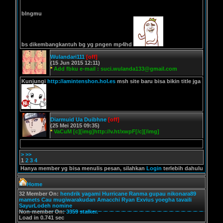
blngmu
bs dikembangkantuh bg yg pngen mp4hd
Wulandari111
[off]
(15 Jun 2015 12:11)
*
Add fbku e-mail :
suci.wulanda133@gmail.com
Kunjungi
http://amintenshon.hol.es
msh site baru bisa bikin title jga
Diarmuid Ua Duibhne
[off]
(25 Mei 2015 09:35)
*
VaCuM [c][img]http://v.ht/xwpF[/c][/img]
>
>>
1
2
3
4
Hanya member yg bisa menulis pesan, silahkan
Login
terlebih dahulu
Home
32 Member On:
hendrik
yagami
Hurricane
Ranma
gupau
nikonara89
mamets
Cau
mugiwarakudan
Amacchi
Ryan Exvius
yoegha
tavaili
SayurLodeh
nomine
Non-member On:
3359 stalker.
Load in 0.741 sec