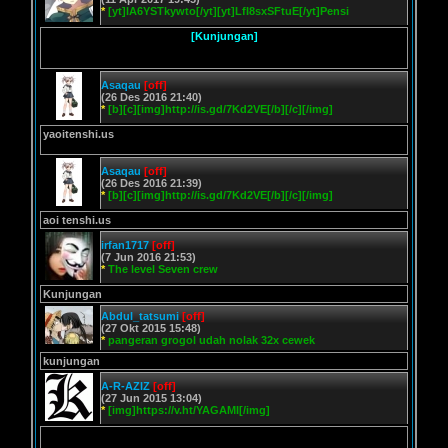
*
[yt]lA6YSTkywto[/yt][yt]LfI8sxSFtuE[/yt]Pensi
[Kunjungan]
Asaqau
[off]
(26 Des 2016 21:40)
*
[b][c][img]http://is.gd/7Kd2VE[/b][/c][/img]
yaoitenshi.us
Asaqau
[off]
(26 Des 2016 21:39)
*
[b][c][img]http://is.gd/7Kd2VE[/b][/c][/img]
aoi tenshi.us
irfan1717
[off]
(7 Jun 2016 21:53)
*
The level Seven crew
Kunjungan
Abdul_tatsumi
[off]
(27 Okt 2015 15:48)
*
pangeran grogol udah nolak 32x cewek
kunjungan
A-R-AZIZ
[off]
(27 Jun 2015 13:04)
*
[img]https://v.ht/YAGAMI[/img]