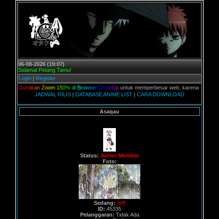
06-08-2026 (19:07)
Selamat Petang Tamu!
Login
|
Register
G
u
n
a
k
a
n
Z
o
o
m
1
5
0
%
d
i
B
r
o
w
s
e
r
D
e
s
k
t
o
p
untuk memperbesar web, karena aslinya web ini d
JADWAL RILIS
|
DATABASE ANIME LIST
|
CARA DOWNLOAD
Asaqau
Status:
Junior Member
Foto:
Sedang:
[off]
ID:
45335
Pelanggaran:
Tidak Ada