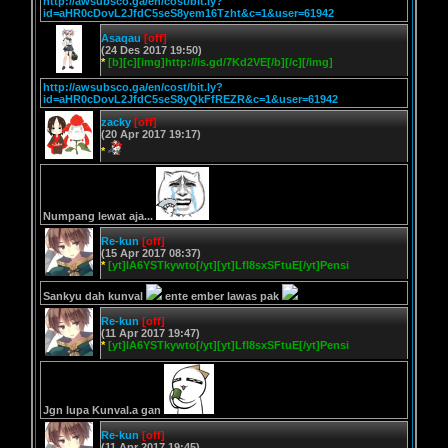
http://awsubsco.ga/en/cost/bit.ly?
id=aHR0cDovL2JfdC5seS8yem16Tzht&c=1&user=61942
Asaqau
[off]
(24 Des 2017 19:50)
*
[b][c][img]http://is.gd/7Kd2VE[/b][/c][/img]
http://awsubsco.ga/en/cost/bit.ly?
id=aHR0cDovL2JfdC5seS8yQkFfREZR&c=1&user=61942
zacky
[off]
(20 Apr 2017 19:17)
*
Numpang lewat aja...
Re-kun
[off]
(15 Apr 2017 08:37)
*
[yt]lA6YSTkywto[/yt][yt]LfI8sxSFtuE[/yt]Pensi
Sankyu dah kunval
ente ember lawas pak
Re-kun
[off]
(11 Apr 2017 19:47)
*
[yt]lA6YSTkywto[/yt][yt]LfI8sxSFtuE[/yt]Pensi
Jgn lupa Kunval.a gan
Re-kun
[off]
(11 Apr 2017 19:45)