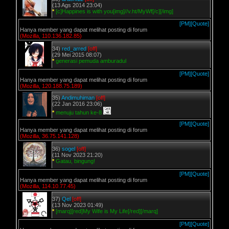
(13 Ags 2014 23:04)
*
[c]Happines is with you[img]//v.ht/MyWf[/c][/img]
[PM]
[Quote]
Hanya member yang dapat melihat posting di forum
(Mozilla, 110.136.182.85)
34)
red_arred
[off]
(29 Mei 2015 08:07)
*
generasi pemuda amburadul
[PM]
[Quote]
Hanya member yang dapat melihat posting di forum
(Mozilla, 120.188.75.189)
35)
Andimuhiman
[off]
(22 Jan 2016 23:06)
*
menuju tahun ke-8
[PM]
[Quote]
Hanya member yang dapat melihat posting di forum
(Mozilla, 36.75.141.128)
36)
sogel
[off]
(11 Nov 2023 21:20)
*
Gatau, bingung!
[PM]
[Quote]
Hanya member yang dapat melihat posting di forum
(Mozilla, 114.10.77.45)
37)
Qel
[off]
(13 Nov 2023 01:49)
*
[marq][red]My Wife is My Life[/red][/marq]
[PM]
[Quote]