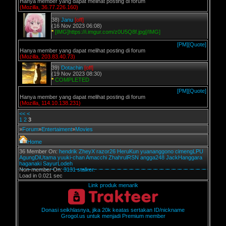
Hanya member yang dapat melihat posting di forum
(Mozilla, 36.77.226.160)
38)
Janu
[off]
(16 Nov 2023 06:08)
*
[IMG]https://i.imgur.com/z0U5Q8f.jpg[/IMG]
[PM]
[Quote]
Hanya member yang dapat melihat posting di forum
(Mozilla, 203.83.40.73)
39)
Dotachin
[off]
(19 Nov 2023 08:30)
*
COMPLETED
[PM]
[Quote]
Hanya member yang dapat melihat posting di forum
(Mozilla, 114.10.138.231)
<<
<
1
2
3
»
Forum
»
Entertaiment
»
Movies
Home
36 Member On:
hendrik
ZheyX
razor26
HeruKun
yuananggono
cimengLPU
AgungDiUtama
yuuki-chan
Amacchi
ZhahrulRSN
angga248
JackHanggara
haganaki
SayurLodeh
Non-member On:
3131 stalker.
Load in 0.021 sec
Link produk menarik
Donasi seikhlasnya, jika 20k keatas sertakan ID/nickname
Grogol.us untuk menjadi Premium member