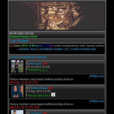
09-08-2026 (18:03)
Selamat Petang Tamu!
Login
|
Register
a
k
a
n
Z
o
o
m
1
5
0
%
d
i
B
r
o
w
s
e
r
D
e
s
k
t
o
p
untuk memperbesar web, karena aslinya web ini dikhu
JADWAL RILIS
|
DATABASE ANIME LIST
|
CARA DOWNLOAD
Forum
|
Entertaiment
|
Movies
31)
Kyusuke
[off]
(20 Jul 2014 19:19)
*
"PASKER"[_Q_]
[PM]
[Quote]
Hanya member yang dapat melihat posting di forum
(Mozilla, 10.10.11.170)
32)
Andimuhiman
[off]
(13 Ags 2014 21:49)
*
menuju tahun ke-8
[PM]
[Quote]
Hanya member yang dapat melihat posting di forum
(Mozilla, 36.75.141.128)
33)
arashi12
[off]