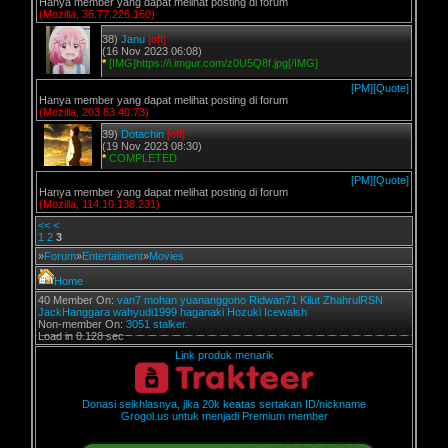
Hanya member yang dapat melihat posting di forum
(Mozilla, 36.77.226.160)
38)
Janu
[off]
(16 Nov 2023 06:08)
*
[IMG]https://i.imgur.com/z0U5Q8f.jpg[/IMG]
[PM]
[Quote]
Hanya member yang dapat melihat posting di forum
(Mozilla, 203.83.40.73)
39)
Dotachin
[off]
(19 Nov 2023 08:30)
*
COMPLETED
[PM]
[Quote]
Hanya member yang dapat melihat posting di forum
(Mozilla, 114.10.138.231)
<<
<
1
2
3
»
Forum
»
Entertaiment
»
Movies
Home
40 Member On:
van7
mohan
yuananggono
Ridwan71
Kilut
ZhahrulRSN
JackHanggara
wahyudi1999
haganaki
Hozuki
Icewalsh
Non-member On:
3051 stalker.
Load in 0.128 sec
Link produk menarik
Donasi seikhlasnya, jika 20k keatas sertakan ID/nickname
Grogol.us untuk menjadi Premium member