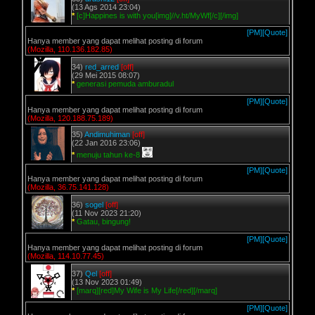
(13 Ags 2014 23:04)
*
[c]Happines is with you[img]//v.ht/MyWf[/c][/img]
[PM]
[Quote]
Hanya member yang dapat melihat posting di forum
(Mozilla, 110.136.182.85)
34)
red_arred
[off]
(29 Mei 2015 08:07)
*
generasi pemuda amburadul
[PM]
[Quote]
Hanya member yang dapat melihat posting di forum
(Mozilla, 120.188.75.189)
35)
Andimuhiman
[off]
(22 Jan 2016 23:06)
*
menuju tahun ke-8
[PM]
[Quote]
Hanya member yang dapat melihat posting di forum
(Mozilla, 36.75.141.128)
36)
sogel
[off]
(11 Nov 2023 21:20)
*
Gatau, bingung!
[PM]
[Quote]
Hanya member yang dapat melihat posting di forum
(Mozilla, 114.10.77.45)
37)
Qel
[off]
(13 Nov 2023 01:49)
*
[marq][red]My Wife is My Life[/red][/marq]
[PM]
[Quote]