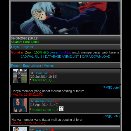
09-08-2026 (16:12)
Selamat Sore Tamu!
Login
|
Register
n,
G
u
n
a
k
a
n
Z
o
o
m
1
5
0
%
d
i
B
r
o
w
s
e
r
D
e
s
k
t
o
p
untuk memperbesar web, karena aslinya web in
JADWAL RILIS
|
DATABASE ANIME LIST
|
CARA DOWNLOAD
Forum
|
Entertaiment
|
Movies
31)
Kyusuke
[off]
(20 Jul 2014 19:19)
*
"PASKER"[_Q_]
[PM]
[Quote]
Hanya member yang dapat melihat posting di forum
(Mozilla, 10.10.11.170)
32)
Andimuhiman
[off]
(13 Ags 2014 21:49)
*
menuju tahun ke-8
[PM]
[Quote]
Hanya member yang dapat melihat posting di forum
(Mozilla, 36.75.141.128)
33)
arashi12
[off]