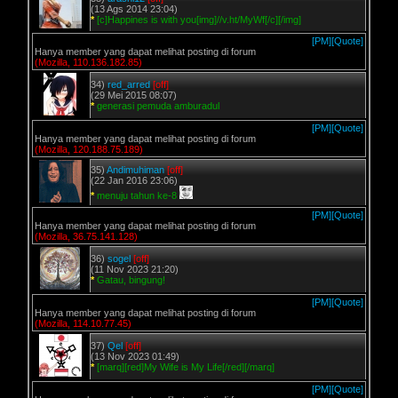
(13 Ags 2014 23:04)
*
[c]Happines is with you[img]//v.ht/MyWf[/c][/img]
[PM]
[Quote]
Hanya member yang dapat melihat posting di forum
(Mozilla, 110.136.182.85)
34)
red_arred
[off]
(29 Mei 2015 08:07)
*
generasi pemuda amburadul
[PM]
[Quote]
Hanya member yang dapat melihat posting di forum
(Mozilla, 120.188.75.189)
35)
Andimuhiman
[off]
(22 Jan 2016 23:06)
*
menuju tahun ke-8
[PM]
[Quote]
Hanya member yang dapat melihat posting di forum
(Mozilla, 36.75.141.128)
36)
sogel
[off]
(11 Nov 2023 21:20)
*
Gatau, bingung!
[PM]
[Quote]
Hanya member yang dapat melihat posting di forum
(Mozilla, 114.10.77.45)
37)
Qel
[off]
(13 Nov 2023 01:49)
*
[marq][red]My Wife is My Life[/red][/marq]
[PM]
[Quote]