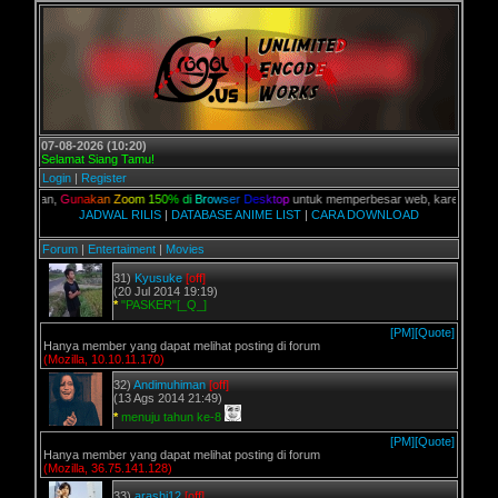
07-08-2026 (10:20)
Selamat Siang Tamu!
Login
|
Register
lian,
G
u
n
a
k
a
n
Z
o
o
m
1
5
0
%
d
i
B
r
o
w
s
e
r
D
e
s
k
t
o
p
untuk memperbesar web, karena aslinya web
JADWAL RILIS
|
DATABASE ANIME LIST
|
CARA DOWNLOAD
Forum
|
Entertaiment
|
Movies
31)
Kyusuke
[off]
(20 Jul 2014 19:19)
*
"PASKER"[_Q_]
[PM]
[Quote]
Hanya member yang dapat melihat posting di forum
(Mozilla, 10.10.11.170)
32)
Andimuhiman
[off]
(13 Ags 2014 21:49)
*
menuju tahun ke-8
[PM]
[Quote]
Hanya member yang dapat melihat posting di forum
(Mozilla, 36.75.141.128)
33)
arashi12
[off]