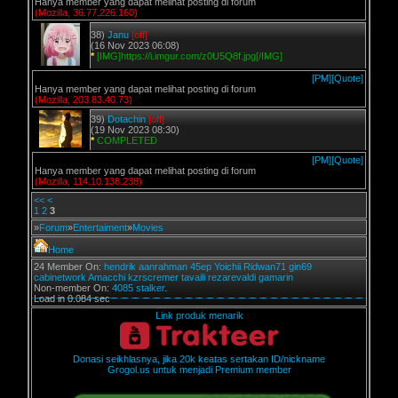
Hanya member yang dapat melihat posting di forum
(Mozilla, 36.77.226.160)
38)
Janu
[off]
(16 Nov 2023 06:08)
*
[IMG]https://i.imgur.com/z0U5Q8f.jpg[/IMG]
[PM]
[Quote]
Hanya member yang dapat melihat posting di forum
(Mozilla, 203.83.40.73)
39)
Dotachin
[off]
(19 Nov 2023 08:30)
*
COMPLETED
[PM]
[Quote]
Hanya member yang dapat melihat posting di forum
(Mozilla, 114.10.138.238)
<<
<
1
2
3
»
Forum
»
Entertaiment
»
Movies
Home
24 Member On:
hendrik
aanrahman
45ep
Yoichii
Ridwan71
gin69
cabinetwork
Amacchi
kzrscremer
tavaili
rezarevaldi
gamarin
Non-member On:
4085 stalker.
Load in 0.084 sec
Link produk menarik
Donasi seikhlasnya, jika 20k keatas sertakan ID/nickname
Grogol.us untuk menjadi Premium member