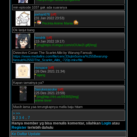
min episode 1037 gak ada suaranya
joehan676
[off]
(31 Jan 2022 23:53)
*
Pecinta Anime Mania
Ok lanjut bang
hendrik
[off]
(15 Jan 2022 19:17)
*
[img]https://i.imgur.com/oOUiw2I.gif[/img]
Detective Conan The Scarlet Alibi by Warung Fansub:
https://www.mediafire.com/file/cenc33sjtm5omra/%255Bwarung-
fansub%255DThe_Scarlet_Alibi_-720p.mkv/file
risnuace
[off]
(26 Des 2021 21:34)
*
lajang
Kapan tamatnya ya?
Sasukesasuke
[off]
(25 Des 2021 23:59)
*
[img]http://4rt.us/99365[/img]
anime lover
Masih lama yaa terungkapnya mafia baju hitam
>
>>
1
2
3
4
..
7
Hanya member yg bisa menulis komentar, silahkan
Login
atau
Register
terlebih dahulu
Ke Daftar Update