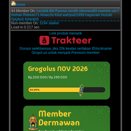
Home
44 Member On:
hendrik
Bkt
Ranma
neo86
nikonara89
mamets
van7
mohan
Ridwan71
Amacchi
Kilut
wahyudi1999
haganaki
Hozuki
Ajaykun
Icewalsh
Non-member On:
3294 stalker.
Load in 0.217 sec
Link produk menarik
Donasi seikhlasnya, jika 20k keatas sertakan ID/nickname
Grogol.us untuk menjadi Premium member