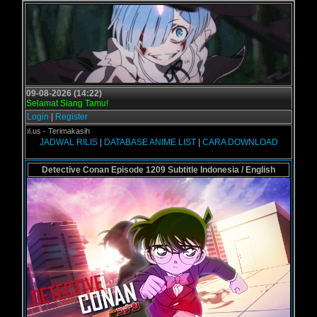
09-08-2026 (14:22)
Selamat Siang Tamu!
Login
|
Register
ogol.us - Terimakasih
JADWAL RILIS
|
DATABASE ANIME LIST
|
CARA DOWNLOAD
Detective Conan Episode 1209 Subtitle Indonesia / English