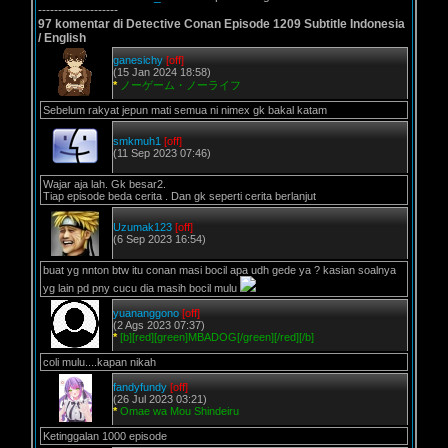
--------------------
97 komentar di Detective Conan Episode 1209 Subtitle Indonesia
/ English
ganesichy
[off]
(15 Jan 2024 18:58)
*
ノーゲーム・ノーライフ
Sebelum rakyat jepun mati semua ni nimex gk bakal katam
smkmuh1
[off]
(11 Sep 2023 07:46)
Wajar aja lah. Gk besar2.
Tiap episode beda cerita . Dan gk seperti cerita berlanjut
Uzumak123
[off]
(6 Sep 2023 16:54)
buat yg nnton btw itu conan masi bocil apa udh gede ya ? kasian soalnya
yg lain pd pny cucu dia masih bocil mulu
yuananggono
[off]
(2 Ags 2023 07:37)
*
[b][red][green]MBADOG[/green][/red][/b]
coli mulu....kapan nikah
fandyfundy
[off]
(26 Jul 2023 03:21)
*
Omae wa Mou Shindeiru
Ketinggalan 1000 episode