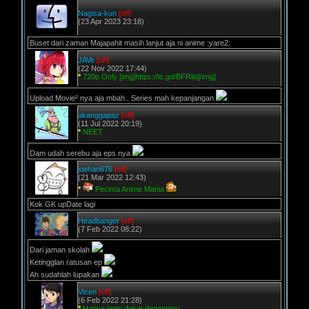
Nagisa-kun
[off]
(23 Apr 2023 23:18)
Buset dari zaman Majapahit masih lanjut aja ni anime :yare2:
JAVe
[off]
(22 Nov 2022 17:44)
*
720p Only [img]https://is.gd/BFRlio[/img]
Upload Movie² nya aja mbah.. Series mah kepanjangan
akanggapaz
[off]
(11 Jul 2022 20:19)
*
NEET
Dam udah serebu aja eps nya
joehan676
[off]
(21 Mar 2022 12:43)
*
Pecinta Anime Mania
Kok GK upDate lagi
Headbanger
[off]
(7 Feb 2022 08:22)
Dari jaman skolah
Ketingglan ratusan ep
Ah sudahlah lupakan
Vicen
[off]
(6 Feb 2022 21:28)
*
Hanya ingin dekat denganmu