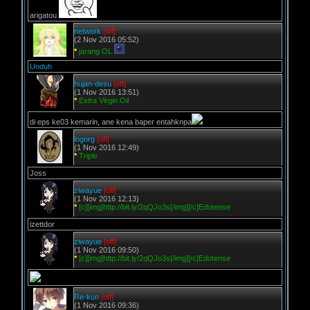
arigatou
network
[off]
(2 Nov 2016 05:52)
*
jarang OL
Unduh
hujan-desu
[off]
(1 Nov 2016 13:51)
*
Extra Virgin Oil
di eps ke03 kemarin, ane kena baper entahknpa
logorg
[off]
(1 Nov 2016 12:49)
*
Triple
Joss
ziwayue
[off]
(1 Nov 2016 12:13)
*
[c][img]http://bit.ly/2qQJo3s[/img][/c]Edotense
izettdor
ziwayue
[off]
(1 Nov 2016 09:50)
*
[c][img]http://bit.ly/2qQJo3s[/img][/c]Edotense
Re-kun
[off]
(1 Nov 2016 09:36)