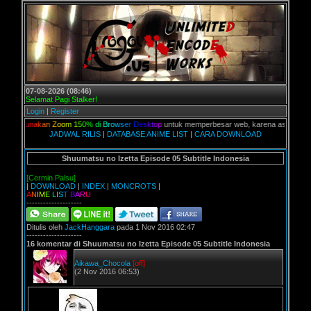
07-08-2026 (08:46)
Selamat Pagi Stalker!
Login
|
Register
G
u
n
a
k
a
n
Z
o
o
m
1
5
0
%
d
i
B
r
o
w
s
e
r
D
e
s
k
t
o
p
untuk memperbesar web, karena aslinya web ini di
JADWAL RILIS
|
DATABASE ANIME LIST
|
CARA DOWNLOAD
Shuumatsu no Izetta Episode 05 Subtitle Indonesia
[Cermin Palsu]
|
DOWNLOAD
|
INDEX
|
MONCROTS
|
A
N
I
M
E
L
I
S
T
B
A
R
U
--------------------
Ditulis oleh
JackHanggara
pada 1 Nov 2016 02:47
--------------------
16 komentar di Shuumatsu no Izetta Episode 05 Subtitle Indonesia
Aikawa_Chocola
[off]
(2 Nov 2016 06:53)