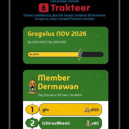
Link produk menarik
Donasi seikhlasnya, jika 20k keatas sertakan ID/nickname
Grogol.us untuk menjadi Premium member