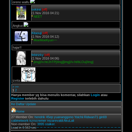
oreno waifu
sekirei
[off]
(1 Nov 2016 04:21)
*
NEET
Angkut
Kitaouji
[off]
(1 Nov 2016 04:12)
*
MoeMoeKyun~~
hajar!!
febirizky
[off]
(1 Nov 2016 04:06)
*
[img]//v.ht/JhTP[/img][img]//v.ht/bLOu[/img]
izetta
>
>>
1
2
Hanya member yg bisa menulis komentar, silahkan
Login
atau
Register
terlebih dahulu
Ke Daftar Update
Home
27 Member On:
hendrik
45ep
yuananggono
Yoichii
Ridwan71
gin69
cabinetwork
kzrscremer
rezarevaldi
AkuLali
Non-member On:
3895 stalker.
Load in 0.563 sec