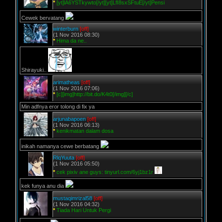
*
[yt]lA6YSTkywto[/yt][yt]LfI8sxSFtuE[/yt]Pensi
Cewek bervatang
winterburn
[off]
(1 Nov 2016 08:30)
*
Hima da ne..
Shirayuki..
arimatheas
[off]
(1 Nov 2016 07:06)
*
[c][img]http://bit.do/K4t0[/img][/c]
Min adfnya eror tolong di fix ya
arjunabapoen
[off]
(1 Nov 2016 06:13)
*
kenikmatan dalam dosa
inikah namanya cewe berbatang
RlqYuuta
[off]
(1 Nov 2016 05:50)
*
cek pixiv ane guys: tinyurl.com/6yj1bz1r
kek funya anu dia
mustaqimrizal58
[off]
(1 Nov 2016 04:32)
*
Tiada Hari Untuk Pergi