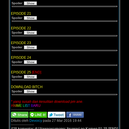
Spoiler
:
EPISODE 21
Spoiler
:
EPISODE 22
Spoiler
:
EPISODE 23
Spoiler
:
EPISODE 24
Spoiler
:
EPISODE 25
[END]
Spoiler
:
DOWNLOAD BITCH
Spoiler
:
* yang susah dan kesulitan download pm ane.
A
N
I
M
E
L
I
S
T
B
A
R
U
--------------------
Ditulis oleh
Devoicy
pada 27 Mar 2016 19:44
--------------------
428 komentar di Utawarerumono: Itsuwari no Kamen 01-25 [END]