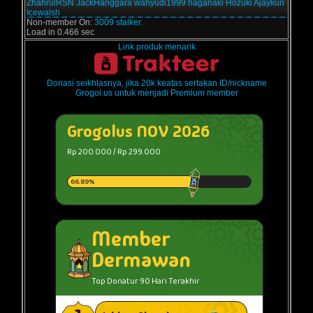
ZhahrulRSN
JackHanggara
wahyudi1999
haganaki
Hozuki
Ajaykun
Icewalsh
Non-member On:
3009 stalker.
Load in 0.466 sec
Link produk menarik
Donasi seikhlasnya, jika 20k keatas sertakan ID/nickname
Grogol.us untuk menjadi Premium member