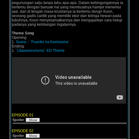
pegunungan salju tanpa tahu apa-apa. Dalam kebingungannya ia
bertemu dengan banyak hal yang membuatnya hampir menemui
ajal, dan di tengah masa krusilanya ia bertemu dengn Kuon,
seorang gadis cantik yang memiliki ekor dan telinga hewan pada
tubuhnya, Koun menyelamatkannya dan mengajarkan cara hidup
padanya yang kehilangan ingatannya.
Theme Song
Opening:
1.
Suara – `Fuantei na Kamisama`
Ending:
1.
`Utawarerumono` ED Theme
EPISODE 01
Spoiler
:
EPISODE 02
Spoiler
: