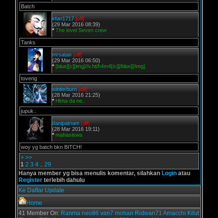
Batch
irfan1717
[off]
(29 Mar 2016 08:39)
*
The level Seven crew
Tanks
mrsatan
[off]
(29 Mar 2016 06:50)
*
[blue][c][img]//v.ht/h4m4[/c][/blue][/img]
toveng
winterburn
[off]
(28 Mar 2016 21:25)
*
Hima da ne..
jupuk..
danipatnam
[off]
(28 Mar 2016 19:11)
*
mahasiswa
woy yg batch bkn BITCH!
>
>>
1
2
3
4
..
29
Hanya member yg bisa menulis komentar, silahkan
Login
atau
Register
terlebih dahulu
Ke Daftar Update
Home
41 Member On:
Ranma
neo86
van7
mohan
Ridwan71
Amacchi
Kilut