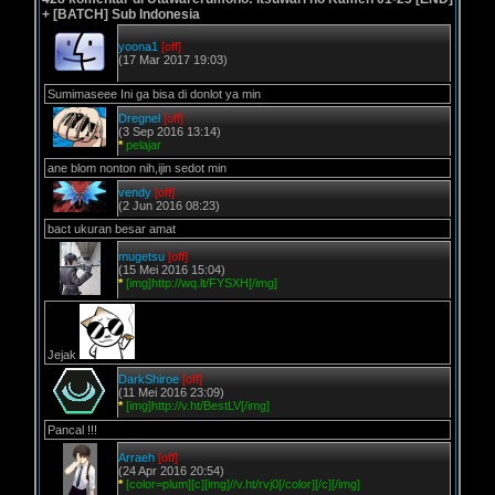
+ [BATCH] Sub Indonesia
yoona1
[off]
(17 Mar 2017 19:03)
Sumimaseee Ini ga bisa di donlot ya min
Dregnel
[off]
(3 Sep 2016 13:14)
*
pelajar
ane blom nonton nih,ijin sedot min
vendy
[off]
(2 Jun 2016 08:23)
bact ukuran besar amat
mugetsu
[off]
(15 Mei 2016 15:04)
*
[img]http://wq.lt/FYSXH[/img]
Jejak
DarkShiroe
[off]
(11 Mei 2016 23:09)
*
[img]http://v.ht/BestLV[/img]
Pancal !!!
Arraeh
[off]
(24 Apr 2016 20:54)
*
[color=plum][c][img]//v.ht/rvj0[/color][/c][/img]