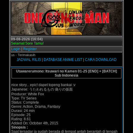
09-08-2026 (16:04)
Selamat Sore Tamu!
Login
|
Register
ol.us - Terimakasih
JADWAL RILIS
|
DATABASE ANIME LIST
|
CARA DOWNLOAD
Utawarerumono: Itsuwari no Kamen 01-25 [END] + [BATCH]
Sub Indonesia
nice story... epic! dapet topeng bankai :v
Japanese: うたわれるもの 偽りの仮面
Producer: White Fox
Type: TV Series
Status: Complete
Genre: Action, Drama, Fantasy
Durasi: 24 min
Episode: 25
Rating: 8.61
Added On: October 4th, 2015
Sinopsis :
Saat tersadar ia sudah berada di tempat antah berantah di tengah