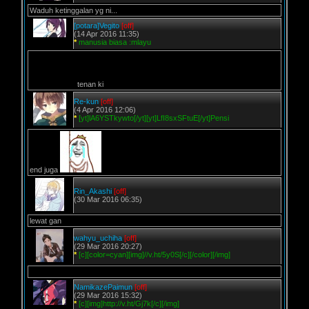
Waduh ketinggalan yg ni...
[potara]Vegito
[off]
(14 Apr 2016 11:35)
*
manusia biasa :mlayu
tenan ki
Re-kun
[off]
(4 Apr 2016 12:06)
*
[yt]lA6YSTkywto[/yt][yt]LfI8sxSFtuE[/yt]Pensi
end juga
Rin_Akashi
[off]
(30 Mar 2016 06:35)
lewat gan
wahyu_uchiha
[off]
(29 Mar 2016 20:27)
*
[c][color=cyan][img]//v.ht/5y0S[/c][/color][/img]
NamikazePaimun
[off]
(29 Mar 2016 15:32)
*
[c][img]http://v.ht/Gj7k[/c][/img]