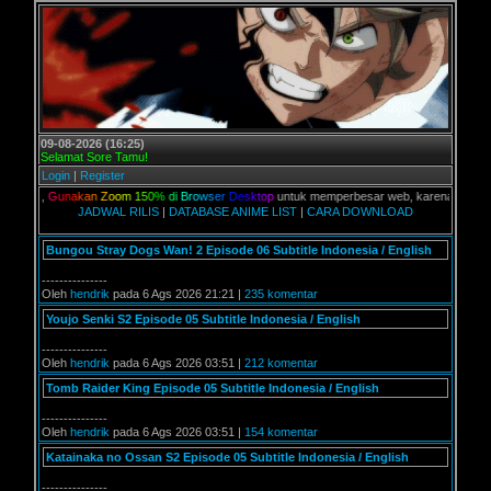
09-08-2026 (16:25)
Selamat Sore Tamu!
Login
|
Register
an,
G
u
n
a
k
a
n
Z
o
o
m
1
5
0
%
d
i
B
r
o
w
s
e
r
D
e
s
k
t
o
p
untuk memperbesar web, karena aslinya web i
JADWAL RILIS
|
DATABASE ANIME LIST
|
CARA DOWNLOAD
Bungou Stray Dogs Wan! 2 Episode 06 Subtitle Indonesia / English
---------------
Oleh
hendrik
pada 6 Ags 2026 21:21 |
235 komentar
Youjo Senki S2 Episode 05 Subtitle Indonesia / English
---------------
Oleh
hendrik
pada 6 Ags 2026 03:51 |
212 komentar
Tomb Raider King Episode 05 Subtitle Indonesia / English
---------------
Oleh
hendrik
pada 6 Ags 2026 03:51 |
154 komentar
Katainaka no Ossan S2 Episode 05 Subtitle Indonesia / English
---------------