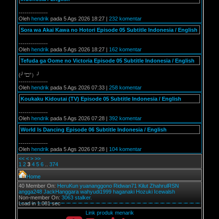
---------------
Oleh
hendrik
pada 5 Ags 2026 18:27 |
232 komentar
Sora wa Akai Kawa no Hotori Episode 05 Subtitle Indonesia / English
---------------
Oleh
hendrik
pada 5 Ags 2026 18:27 |
162 komentar
Tefuda ga Oome no Victoria Episode 05 Subtitle Indonesia / English
(╯°□°）╯
---------------
Oleh
hendrik
pada 5 Ags 2026 07:33 |
258 komentar
Koukaku Kidoutai (TV) Episode 05 Subtitle Indonesia / English
---------------
Oleh
hendrik
pada 5 Ags 2026 07:28 |
392 komentar
World Is Dancing Episode 06 Subtitle Indonesia / English
---------------
Oleh
hendrik
pada 5 Ags 2026 07:28 |
104 komentar
<<
<
>
>>
1
2
3
4
5
6
..
374
Home
40 Member On:
HeruKun
yuananggono
Ridwan71
Kilut
ZhahrulRSN
angga248
JackHanggara
wahyudi1999
haganaki
Hozuki
Icewalsh
Non-member On:
3063 stalker.
Load in 1.081 sec
Link produk menarik