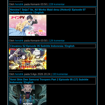
---------------
Oleh
hendrik
pada Kemarin 03:50 |
228 komentar
Heroine? Seijo? Iie, All Works Maid desu (Hokori)! Episode 07
Subtitle Indonesia / English
---------------
Oleh
hendrik
pada Kemarin 03:50 |
126 komentar
Clevatess S2 Episode 05 Subtitle Indonesia / English
---------------
Oleh
hendrik
pada 5 Ags 2026 20:24 |
193 komentar
Yoroi Shin Den Samurai Troopers Part 2 Episode 05 (17) Subtitle
Indonesia / English