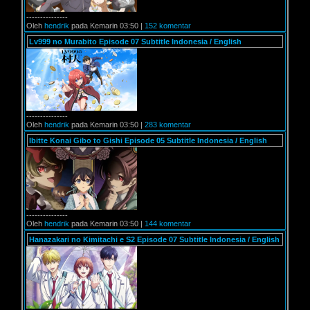
---------------
Oleh
hendrik
pada Kemarin 03:50 |
152 komentar
Lv999 no Murabito Episode 07 Subtitle Indonesia / English
---------------
Oleh
hendrik
pada Kemarin 03:50 |
283 komentar
Ibitte Konai Gibo to Gishi Episode 05 Subtitle Indonesia / English
---------------
Oleh
hendrik
pada Kemarin 03:50 |
144 komentar
Hanazakari no Kimitachi e S2 Episode 07 Subtitle Indonesia / English