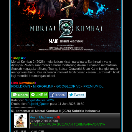
S
i
n
o
p
s
i
s
:
Mortal Kombat 2 (2026) melanjutkan kisah para juara Earthrealm yang
dipimpin Raiden saat mereka harus bertarung dalam turnamen mematikan.
Setelah kegagalan Shang Tsung, kaisar Outworld Shao Kahn bangkit untuk
menginvasi bumi. Kali ini, konflik menjadi lebih besar karena Earthrealm tidak
lagi memiliki keuntungan lokasi.
L
i
n
k
D
o
w
n
l
o
a
d
:
PIXELDRAIN
-
MIRRORLINK
-
GOOGLEDRIVE
-
PREMIUM DL
--------------------
Kategori:
Grogol Movies 2026
Ditulis oleh
Fujoshi_Queen
pada 11 Jun 2026 19:39
--------------------
51 komentar di Mortal Kombat II (2026) Subtitle Indonesia
Reso_Madhurez
[off]
(30 Apr 2016 02:08)
*
TUA DAN MUDA GUE AKAN TERIMA APA ADANYA
IKE... IKE.... KIMUCIE...