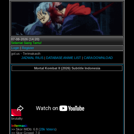
07-08-2026 (14:20)
Selamat Siang Tamu!
Login
|
Register
l.us - Terimakasih
JADWAL RILIS
|
DATABASE ANIME LIST
|
CARA DOWNLOAD
Mortal Kombat II (2026) Subtitle Indonesia
brutality
I
n
f
o
r
m
a
s
i
:
>> Skor IMDb: 6.8 (
28k Voters
)
>> Skor Grogol: 7.0