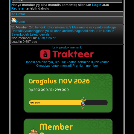
1
2
3
4
Hanya member yg bisa menulis komentar, silahkan
Login
atau
Register
terlebih dahulu
Ke Daftar
Home
31 Member On:
hendrik
Ichibi
nikonara89
Masamune
rizkysato
anditoga
Datris83
yuananggono
yuuki-chan
andik96
haganaki
shin-kuro
Naito98
SayurLodeh
Lelett
Icewalsh
Non-member On:
4338 stalker.
Load in 0.697 sec
Link produk menarik
Donasi seikhlasnya, jika 20k keatas sertakan ID/nickname
Grogol.us untuk menjadi Premium member