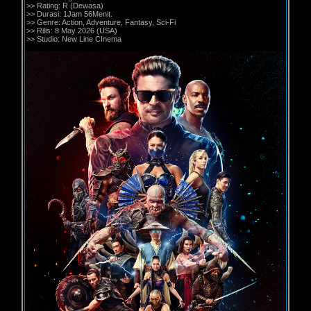
>> Rating: R (Dewasa)
>> Durasi: 1Jam 56Menit.
>> Genre: Action, Adventure, Fantasy, Sci-Fi
>> Rilis: 8 May 2026 (USA)
>> Studio: New Line CInema