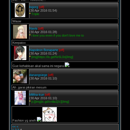
logorg
[off]
(30 Apr 2016 01:54)
*
Triple
Wauw
Navis
[off]
(30 Apr 2016 01:28)
*
i love you even if you don't love me to
Keepatxx
Napoleon Bonaparte
[off]
(30 Apr 2016 01:24)
*
[img]https://is.gd/Nr6L0o[/img]
Gue kehabisan akal sama ini negara
danangsiege
[off]
(30 Apr 2016 01:10)
Ah .garai pikiran mesum
Miftha-kun
[off]
(30 Apr 2016 01:10)
*
[c][img]is.gd/vnlla1[/c][/img]
Fashion yg aneh
<<
<