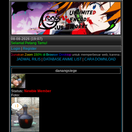
08-08-2026 (19:07)
Selamat Petang Tamu!
Login
|
Register
lian,
G
u
n
a
k
a
n
Z
o
o
m
1
5
0
%
d
i
B
r
o
w
s
e
r
D
e
s
k
t
o
p
untuk memperbesar web, karena aslinya web 
JADWAL RILIS
|
DATABASE ANIME LIST
|
CARA DOWNLOAD
danangsiege
Status:
Newbie Member
Foto: