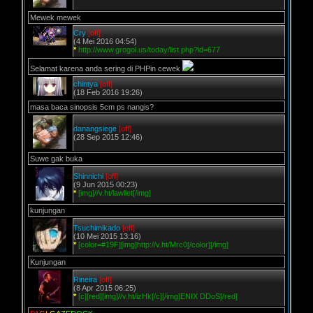
Mewek mewek
Cry
[off]
(4 Mei 2016 04:54)
*
http://www.grogol.us/today/list.php?id=677
Selamat karena anda sering di PHPin cewek
chintya
[off]
(18 Feb 2016 19:26)
masa baca sinopsis 5cm ps nangis?
danangsiege
[off]
(28 Sep 2015 12:46)
Suwe gak buka
Shinnichi
[off]
(9 Jun 2015 00:23)
*
[img]//v.ht/lawliet[/img]
kunjungan
Tsuchimikado
[off]
(10 Mei 2015 13:16)
*
[color=#19F][img]http://v.ht/Mrc0[/color][/img]
Kunjungan
Rineira
[off]
(8 Apr 2015 06:25)
*
[c][red][img]//v.ht/izHk[/c][/img]ENIX DDoS[/red]