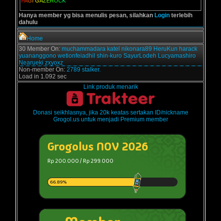
P
A
G
I
G
A
Z
E
R
O
C
K
Hanya member yg bisa menulis pesan, silahkan
Login
terlebih
dahulu
Home
30 Member On:
muchammadara
katel
nikonara89
HeruKun
harack
yuananggono
wetionfeiadhil
shin-kuro
SayurLodeh
Lucyamashiro
Nearueki
zxyoxz
Non-member On:
2789 stalker.
Load in 1.092 sec
Link produk menarik
Donasi seikhlasnya, jika 20k keatas sertakan ID/nickname
Grogol.us untuk menjadi Premium member