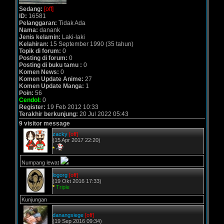
Sedang:
[off]
ID:
16581
Pelanggaran:
Tidak Ada
Nama:
danank
Jenis kelamin:
Laki-laki
Kelahiran:
15 September 1990 (35 tahun)
Topik di forum:
0
Posting di forum:
0
Posting di buku tamu :
0
Komen News:
0
Komen Update Anime:
27
Komen Update Manga:
1
Poin:
56
Cendol:
0
Register:
19 Feb 2012 10:33
Terakhir berkunjung:
20 Jul 2022 05:43
9 visitor message
zacky
[off]
(15 Apr 2017 22:20)
*
Numpang lewat
logorg
[off]
(19 Okt 2016 17:33)
*
Triple
Kunjungan
danangsiege
[off]
(19 Sep 2016 09:34)