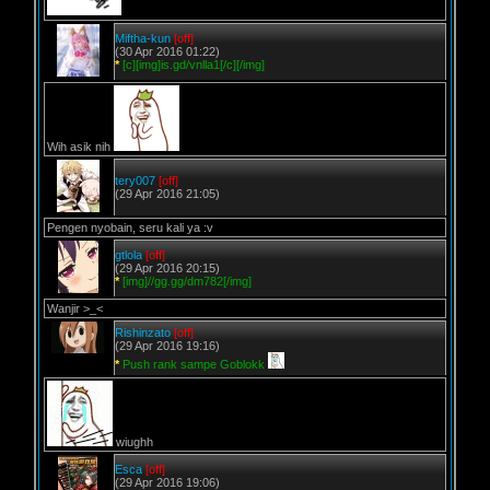
Miftha-kun
[off]
(30 Apr 2016 01:22)
*
[c][img]is.gd/vnlla1[/c][/img]
Wih asik nih
tery007
[off]
(29 Apr 2016 21:05)
Pengen nyobain, seru kali ya :v
gtlola
[off]
(29 Apr 2016 20:15)
*
[img]//gg.gg/dm782[/img]
Wanjir >_<
Rishinzato
[off]
(29 Apr 2016 19:16)
*
Push rank sampe Goblokk
wiughh
Esca
[off]
(29 Apr 2016 19:06)