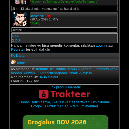
*
[color=red][c] [marq]Detective[/color][/c] [/marq]
Jirr.... Kl ada di indo . yg ngangur" ga bakal ad lg
aditateenk
[off]
(29 Apr 2016 18:07)
*
lajang
Jempill
>
>>
1
2
3
Hanya member yg bisa menulis komentar, silahkan
Login
atau
Register
terlebih dahulu
Ke Daftar
Home
45 Member On:
hendrik
Bkt
Ranma
neo86
nikonara89
mamets
van7
mohan
Ridwan71
Amacchi
haganaki
tavaili
Ajaykun
Non-member On:
3436 stalker.
Load in 0.127 sec
Link produk menarik
Donasi seikhlasnya, jika 20k keatas sertakan ID/nickname
Grogol.us untuk menjadi Premium member