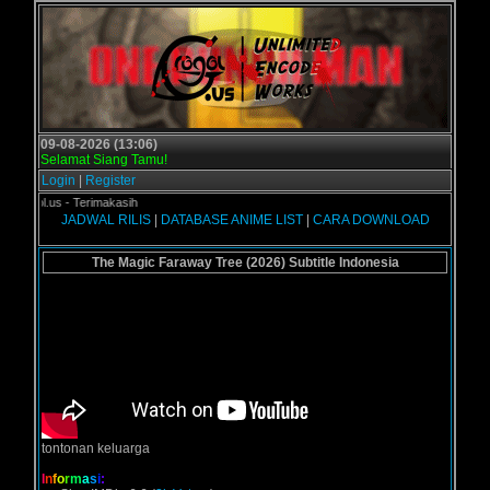
09-08-2026 (13:06)
Selamat Siang Tamu!
Login
|
Register
gol.us - Terimakasih
JADWAL RILIS
|
DATABASE ANIME LIST
|
CARA DOWNLOAD
The Magic Faraway Tree (2026) Subtitle Indonesia
tontonan keluarga
I
n
f
o
r
m
a
s
i
: