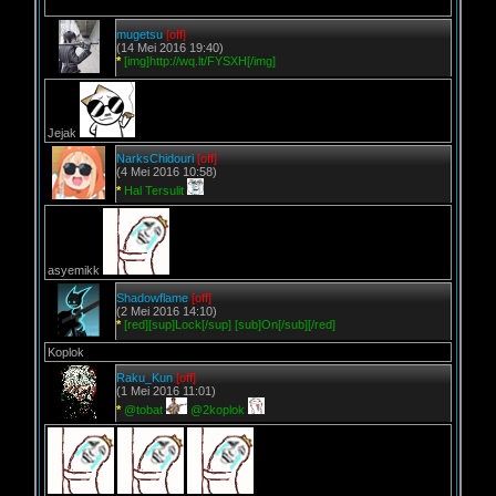
mugetsu
[off]
(14 Mei 2016 19:40)
*
[img]http://wq.lt/FYSXH[/img]
Jejak
NarksChidouri
[off]
(4 Mei 2016 10:58)
*
Hal Tersulit
asyemikk
Shadowflame
[off]
(2 Mei 2016 14:10)
*
[red][sup]Lock[/sup] [sub]On[/sub][/red]
Koplok
Raku_Kun
[off]
(1 Mei 2016 11:01)
*
@tobat
@2koplok