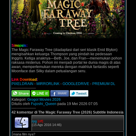
S
i
n
o
p
s
i
s
:
The Magic Faraway Tree (diadaptasi dari seri klasik Enid Blyton)
mengisahkan keluarga Thompson yang pindah ke pedesaan
Inggris. Ketiga anaknya—Beth, Joe, dan Fran—menemukan pohon
raksasa misterius. Pohon ini menjadi portal ke dunia magis di atas
awan, mempertemukan mereka dengan makhluk fantastis seperti
Moonface dan Silky dalam petualangan seru.
L
i
n
k
D
o
w
n
l
o
a
d
:
PIXELDRAIN
-
MIRRORLINK
-
GOOGLEDRIVE
-
PREMIUM DL
--------------------
Kategori:
Grogol Movies 2026
Ditulis oleh
Fujoshi_Queen
pada 19 Mei 2026 07:05
--------------------
42 komentar di The Magic Faraway Tree (2026) Subtitle Indonesia
rpg
[off]
(15 Ags 2016 14:46)
mana film nya?