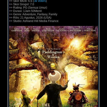
>> Skor IMDb: 6.6 (
3k Voters
)
>> Skor Grogol: 7.0
>> Rating: PG (Semua Umur)
>> Durasi: 1Jam 50Menit.
>> Genre: Adventure, Fantasy, Family
>> Rilis: 21 Agustus, 2026 (USA)
>> Studio: Ashland Hill Media Finance