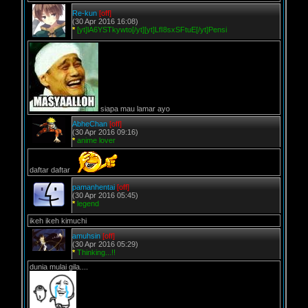
Re-kun
[off]
(30 Apr 2016 16:08)
*
[yt]lA6YSTkywto[/yt][yt]LfI8sxSFtuE[/yt]Pensi
siapa mau lamar ayo
AbheChan
[off]
(30 Apr 2016 09:16)
*
anime lover
daftar daftar
pamanhentai
[off]
(30 Apr 2016 05:45)
*
legend
ikeh ikeh kimuchi
amuhsin
[off]
(30 Apr 2016 05:29)
*
Thinking...!!
dunia mulai gila....