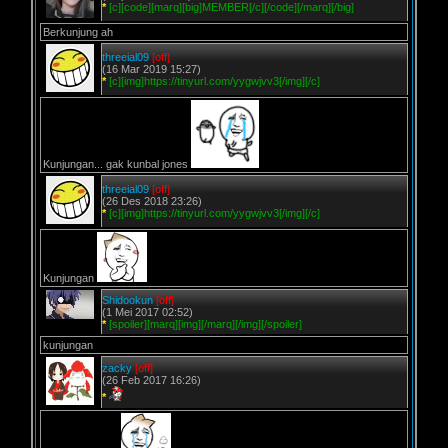
*
[c][code][marq][big]MEMBER[/c][/code][/marq][/big]
Berkunjung ah
threeial09
[off]
(16 Mar 2019 15:27)
*
[c][img]https://tinyurl.com/yygwjvv3[/img][/c]
Kunjungan... gak kunbal jones
threeial09
[off]
(26 Des 2018 23:26)
*
[c][img]https://tinyurl.com/yygwjvv3[/img][/c]
Kunjungan
Shidookun
[off]
(1 Mei 2017 02:52)
*
[spoiler][marq][img][/marq][/img][/spoiler]
kunjungan
zacky
[off]
(26 Feb 2017 16:26)
*