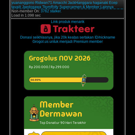
yuananggono
Ridwan71
Amacchi
JackHanggara
haganaki
Ecep
tavaili
Jaedogawa
TkymRdty
Supercarmen
& Member Lainnya
Non-member On:
3762 stalker.
Load in 1.098 sec
Link produk menarik
Donasi seikhlasnya, jika 20k keatas sertakan ID/nickname
Grogol.us untuk menjadi Premium member