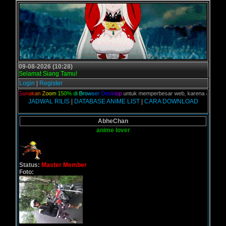
09-08-2026 (10:28)
Selamat Siang Tamu!
Login
|
Register
ian,
G
u
n
a
k
a
n
Z
o
o
m
1
5
0
%
d
i
B
r
o
w
s
e
r
D
e
s
k
t
o
p
untuk memperbesar web, karena aslinya web 
JADWAL RILIS
|
DATABASE ANIME LIST
|
CARA DOWNLOAD
AbheChan
anime lover
Status:
Master Member
Foto: