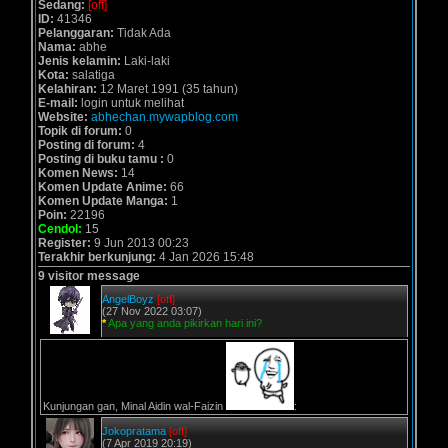
Sedang:
[off]
ID:
41346
Pelanggaran:
Tidak Ada
Nama:
abhe
Jenis kelamin:
Laki-laki
Kota:
salatiga
Kelahiran:
12 Maret 1991 (35 tahun)
E-mail:
login untuk melihat
Website:
abhechan.mywapblog.com
Topik di forum:
0
Posting di forum:
4
Posting di buku tamu :
0
Komen News:
14
Komen Update Anime:
66
Komen Update Manga:
1
Poin:
22196
Cendol:
15
Register:
9 Jun 2013 00:23
Terakhir berkunjung:
4 Jan 2026 15:48
9 visitor message
AngelBoyz
[off]
(27 Nov 2022 03:07)
*
Apa yang anda pikirkan hari ini?
Kunjungan gan, Minal Aidin wal-Faizin
:
Jokopratama
[off]
(7 Apr 2019 20:19)