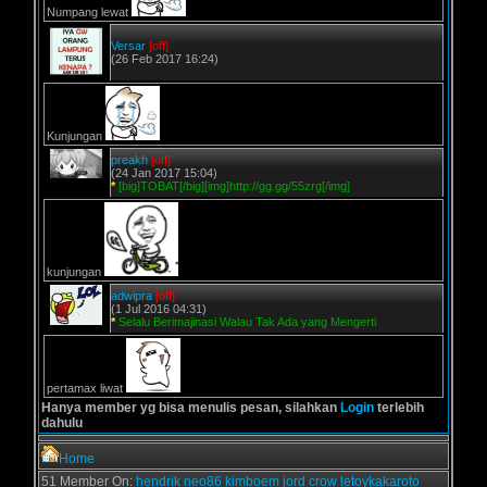
Numpang lewat
Versar
[off]
(26 Feb 2017 16:24)
Kunjungan
preakh
[off]
(24 Jan 2017 15:04)
*
[big]TOBAT[/big][img]http://gg.gg/55zrg[/img]
kunjungan
adwipra
[off]
(1 Jul 2016 04:31)
*
Selalu Berimajinasi Walau Tak Ada yang Mengerti
pertamax liwat
Hanya member yg bisa menulis pesan, silahkan
Login
terlebih
dahulu
Home
51 Member On:
hendrik
neo86
kimboem
jord
crow
letoykakaroto