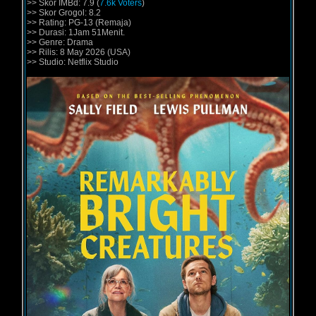
>> Skor IMBd: 7.9 (
7.6k Voters
)
>> Skor Grogol: 8.2
>> Rating: PG-13 (Remaja)
>> Durasi: 1Jam 51Menit.
>> Genre: Drama
>> Rilis: 8 May 2026 (USA)
>> Studio: Netflix Studio