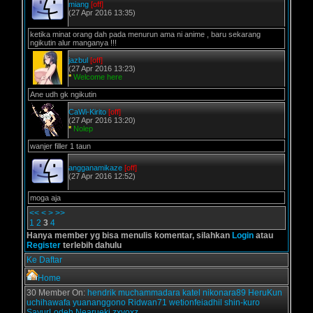
miang
[off]
(27 Apr 2016 13:35)
ketika minat orang dah pada menurun ama ni anime , baru sekarang
ngikutin alur manganya !!!
jazbul
[off]
(27 Apr 2016 13:23)
*
Welcome here
Ane udh gk ngikutin
CaWi-Kirito
[off]
(27 Apr 2016 13:20)
*
Nolep
wanjer filler 1 taun
angganamikaze
[off]
(27 Apr 2016 12:52)
moga aja
<<
<
>
>>
1
2
3
4
Hanya member yg bisa menulis komentar, silahkan
Login
atau
Register
terlebih dahulu
Ke Daftar
Home
30 Member On:
hendrik
muchammadara
katel
nikonara89
HeruKun
uchihawafa
yuananggono
Ridwan71
wetionfeiadhil
shin-kuro
SayurLodeh
Nearueki
zxyoxz