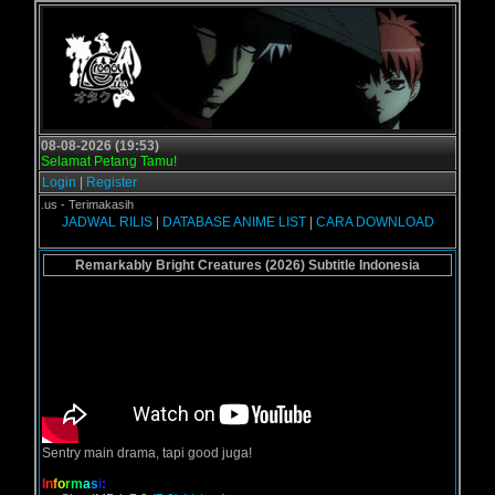
08-08-2026 (19:53)
Selamat Petang Tamu!
Login
|
Register
ol.us - Terimakasih
JADWAL RILIS
|
DATABASE ANIME LIST
|
CARA DOWNLOAD
Remarkably Bright Creatures (2026) Subtitle Indonesia
Sentry main drama, tapi good juga!
I
n
f
o
r
m
a
s
i
: