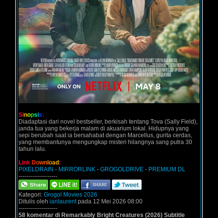
S
i
n
o
p
s
i
s
:
Diadaptasi dari novel bestseller, berkisah tentang Tova (Sally Field),
janda tua yang bekerja malam di akuarium lokal. Hidupnya yang
sepi berubah saat ia bersahabat dengan Marcellus, gurita cerdas,
yang membantunya mengungkap misteri hilangnya sang putra 30
tahun lalu.
L
i
n
k
D
o
w
n
l
o
a
d
:
PIXELDRAIN
-
MIRRORLINK
-
GROGOLDRIVE
-
PREMIUM DL
--------------------
Kategori:
Grogol Movies 2026
Ditulis oleh
ianlaurent
pada 12 Mei 2026 08:00
--------------------
58 komentar di Remarkably Bright Creatures (2026) Subtitle