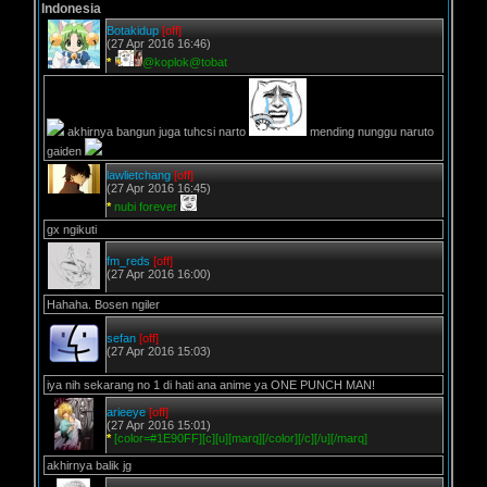
Indonesia
Botakidup
[off]
(27 Apr 2016 16:46)
*
@koplok@tobat
akhirnya bangun juga tuhcsi narto
mending nunggu naruto
gaiden
lawlietchang
[off]
(27 Apr 2016 16:45)
*
nubi forever
gx ngikuti
fm_reds
[off]
(27 Apr 2016 16:00)
Hahaha. Bosen ngiler
sefan
[off]
(27 Apr 2016 15:03)
iya nih sekarang no 1 di hati ana anime ya ONE PUNCH MAN!
arieeye
[off]
(27 Apr 2016 15:01)
*
[color=#1E90FF][c][u][marq][/color][/c][/u][/marq]
akhirnya balik jg