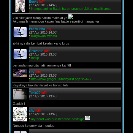
Bonks
[off]
(27 Apr 2016 14:48)
*
Nunggu anime Batch baru marathon ,Nikah masih lama
v lu pikir jalan hidup naruto maksiat ya
Aku masih menunggu kapan final battle seperti di manganya
EroYuusha
[off]
(27 Apr 2016 14:06)
*
Karyawan swasta
akhirnya dia kembali kejalan yang lurus
Rosvarah
[off]
(27 Apr 2016 13:56)
*
hidup
pertanda mau ditamatin animenya kah?!!
Cry
[off]
(27 Apr 2016 13:55)
*
http://www.grogol.us/today/list.php?id=677
Kayaknya bakalan lanjut ke boruto tuh
Tekie29
[off]
(27 Apr 2016 13:43)
Gaplek i
shq
[off]
(27 Apr 2016 13:40)
*
my heart was hurt because nostalgia
Nunggu ke story aja :ngudud: