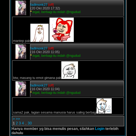
fadlmonk27
[off]
(20 Okt 2020 17:32)
*
ingat, berbagi itu indah @ngudud
mantep pak
fadlmonk27
[off]
(16 Okt 2020 11:05)
*
ingat, berbagi itu indah @ngudud
btw, masang tu emot gimana pak
fadlmonk27
[off]
(16 Okt 2020 11:04)
*
ingat, berbagi itu indah @ngudud
sama2 pak, lagian sesama manusia harus saling berbagi
>
>>
1
2
3
4
..
30
Hanya member yg bisa menulis pesan, silahkan
Login
terlebih
dahulu