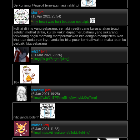
Berkunjung @ngepit ternyata masih aktif toh
shq
[off]
(15 Apr 2021 23:54)
*
my heart was hurt because nostalgia
kulihat dirimu yang sekarang, semakin sedih yang kurasa. akan tetapi
setelah melihat diriku, ku tak yakin dapat merubahmu yang sekarang.
terkadang angin memang mempermainkan kita dengan mempertemukan
kita saat dedaunan layu. andai ku bisa putar kembali waktu, maka akan ku
perbaiki kita sekarang
adji27
[off]
(31 Mar 2021 22:26)
*
[img]//is.gd/8rtgm2[/img]
18+
febirizky
[off]
(6 Jan 2021 19:28)
*
[img]//v.ht/JhTP[/img][img]//v.ht/bLOu[/img]
nitip janda boleh"
matbes
[off]
(6 Jan 2021 11:38)
*
[img]https://tinyurl.com/y3ckjo8e[/img]