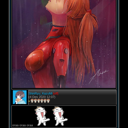
ShinRyu_KazuMi
[off]
(4 Des 2020 12:07)
*
oraa oraa oraa