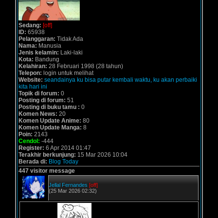
Sedang:
[off]
ID:
65938
Pelanggaran:
Tidak Ada
Nama:
Manusia
Jenis kelamin:
Laki-laki
Kota:
Bandung
Kelahiran:
28 Februari 1998 (28 tahun)
Telepon:
login untuk melihat
Website:
seandainya ku bisa putar kembali waktu, ku akan perbaiki
kita hari ini
Topik di forum:
0
Posting di forum:
51
Posting di buku tamu :
0
Komen News:
20
Komen Update Anime:
80
Komen Update Manga:
8
Poin:
2143
Cendol:
-444
Register:
6 Apr 2014 01:47
Terakhir berkunjung:
15 Mar 2026 10:04
Berada di:
Blog Today
447 visitor message
Jellal Fernandes
[off]
(25 Mar 2026 02:32)