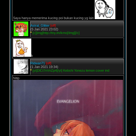
Saya hanya memerima kucing poi bukan kucing yg lain
Astral_Glitter
[off]
(5 Jan 2021 23:02)
*
[c][img]http://tny.im/kmo[/img][/c]
k
Ridwan71
[off]
(1 Jan 2021 19:34)
*
[yt]DlCt7nVnZp4[/yt] Kebshi Yonezu lemon cover ind
Nitip