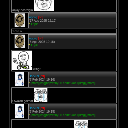
anjay nostalgia
logorg
[off]
(17 Ags 2025 22:12)
*
Triple
17an oi
logorg
[off]
(3 Ags 2025 19:18)
*
Triple
kring2
Dark69
[off]
(7 Feb 2024 19:16)
*
[marq][img]http://tinyurl.com/34cc7[/img][/marq]
Owalah galmot
Dark69
[off]
(7 Feb 2024 19:15)
*
[marq][img]http://tinyurl.com/34cc7[/img][/marq]