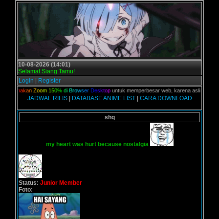
10-08-2026 (14:01)
Selamat Siang Tamu!
Login
|
Register
u
n
a
k
a
n
Z
o
o
m
1
5
0
%
d
i
B
r
o
w
s
e
r
D
e
s
k
t
o
p
untuk memperbesar web, karena aslinya web ini di
JADWAL RILIS
|
DATABASE ANIME LIST
|
CARA DOWNLOAD
shq
my heart was hurt because nostalgia
Status:
Junior Member
Foto: