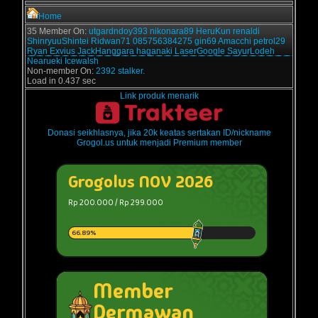
Home
35 Member On:
utgardndoy393
nikonara89
HeruKun
renaldi
ShinryuuShintei
Ridwan71
085756384275
gin69
Amacchi
petrol29
Ryan Exvius
JackHanggara
haganaki
LaserGoogle
SayurLodeh
Nearueki
Icewalsh
Non-member On:
2392 stalker.
Load in 0.437 sec
Link produk menarik
Donasi seikhlasnya, jika 20k keatas sertakan ID/nickname
Grogol.us untuk menjadi Premium member