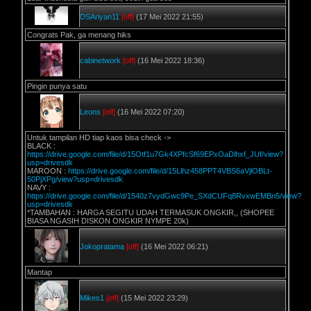
DSAriyan11
[off]
(17 Mei 2022 21:55)
Congrats Pak, ga menang hiks
cabinetwork
[off]
(16 Mei 2022 18:36)
Pingin punya satu
Leons
[off]
(16 Mei 2022 07:20)
Untuk tampilan HD tiap kaos bisa check ->
BLACK :
https://drive.google.com/file/d/15Otf1u7Gk4XPfcSf69EPxOaDlhxf_JUf/view?
usp=drivesdk
MAROON :
https://drive.google.com/file/d/15Llhz458PPT4VBS6aVjlOBLt-
50PjXPg/view?usp=drivesdk
NAVY :
https://drive.google.com/file/d/1540z7vydGwc9Pe_SXdCUFq8RvxwEMBn5/view?
usp=drivesdk
*TAMBAHAN : HARGA SEGITU UDAH TERMASUK ONGKIR,, (SHOPEE
BIASA NGASIH DISKON ONGKIR NYMPE 20k)
Jokopratama
[off]
(16 Mei 2022 06:21)
Mantap
Mikes1
[off]
(15 Mei 2022 23:29)