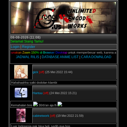
08-08-2026 (11:08)
Selamat Siang Tamu!
Login
|
Register
ian,
G
u
n
a
k
a
n
Z
o
o
m
1
5
0
%
d
i
B
r
o
w
s
e
r
D
e
s
k
t
o
p
untuk memperbesar web, karena aslinya web i
JADWAL RILIS
|
DATABASE ANIME LIST
|
CARA DOWNLOAD
gick
[off]
(25 Mei 2022 15:44)
Hahahaahha saiki dodolan klambi
Hantuu
[off]
(24 Mei 2022 15:21)
Kemahalan bos
30rb'an aja lh
cabinetwork
[off]
(19 Mei 2022 21:59)
Luar Indonesia gak bisa beli, sedih gua bos