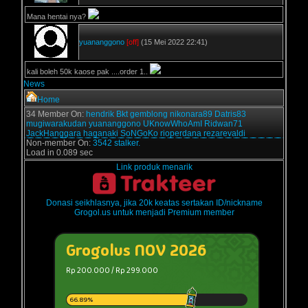
Mana hentai nya?
yuananggono
[off]
(15 Mei 2022 22:41)
kali boleh 50k kaose pak ....order 1..
News
Home
34 Member On:
hendrik
Bkt
gemblong
nikonara89
Datris83
mugiwarakudan
yuananggono
UKnowWhoAmI
Ridwan71
JackHanggara
haganaki
SoNGoKo
rioperdana
rezarevaldi
Non-member On:
3542 stalker.
Load in 0.089 sec
Link produk menarik
Donasi seikhlasnya, jika 20k keatas sertakan ID/nickname
Grogol.us untuk menjadi Premium member