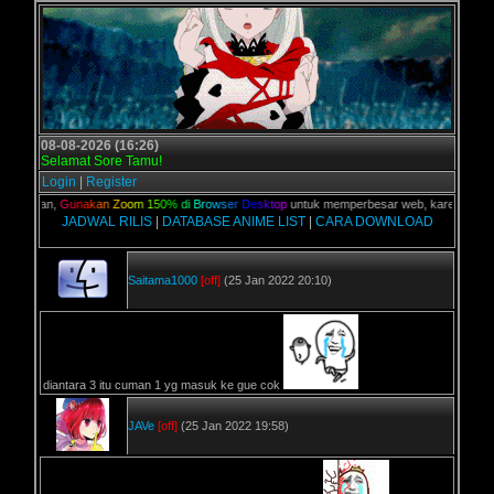
08-08-2026 (16:26)
Selamat Sore Tamu!
Login
|
Register
C kalian,
G
u
n
a
k
a
n
Z
o
o
m
1
5
0
%
d
i
B
r
o
w
s
e
r
D
e
s
k
t
o
p
untuk memperbesar web, karena aslinya 
JADWAL RILIS
|
DATABASE ANIME LIST
|
CARA DOWNLOAD
Saitama1000
[off]
(25 Jan 2022 20:10)
diantara 3 itu cuman 1 yg masuk ke gue cok
JAVe
[off]
(25 Jan 2022 19:58)