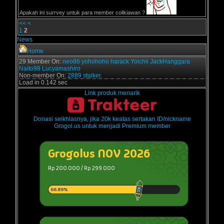
Apakah ini surrvey untuk para member colikiawan ?
<<
<
1
2
News
Home
29 Member On:
neo86
yohohoho
harack
Yoichii
JackHanggara
Naito98
Lucyamashiro
Non-member On:
2889 stalker.
Load in 0.142 sec
Link produk menarik
Donasi seikhlasnya, jika 20k keatas sertakan ID/nickname
Grogol.us untuk menjadi Premium member