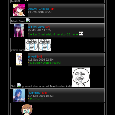
Susanti
Aikawa_Chocola
[off]
(4 Des 2018 19:20)
Mbak Santi
ai fukai yume
[off]
(5 Mei 2017 17:25)
*
❤ ibu=2 mei adek=8 mei aku=28 mei ❤
mbak santi
priyadi
[off]
(16 Sep 2016 22:50)
*
[b][red]SHONEN[/red][/b]
Salto
gmana kabar anumu? Mazih sehat kah?
-Lightning-
[off]
(14 Sep 2016 10:33)
*
#CINGIRE