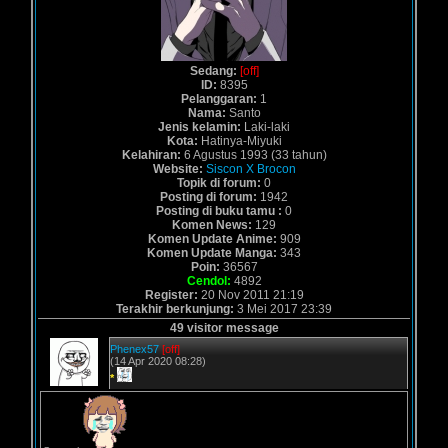
Sedang:
[off]
ID:
8395
Pelanggaran:
1
Nama:
Santo
Jenis kelamin:
Laki-laki
Kota:
Hatinya-Miyuki
Kelahiran:
6 Agustus 1993 (33 tahun)
Website:
Siscon X Brocon
Topik di forum:
0
Posting di forum:
1942
Posting di buku tamu :
0
Komen News:
129
Komen Update Anime:
909
Komen Update Manga:
343
Poin:
36567
Cendol:
4892
Register:
20 Nov 2011 21:19
Terakhir berkunjung:
3 Mei 2017 23:39
49 visitor message
Phenex57
[off]
(14 Apr 2020 08:28)
*