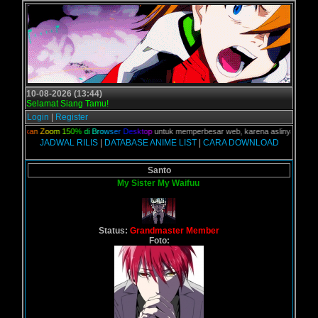
10-08-2026 (13:44)
Selamat Siang Tamu!
Login
|
Register
u
n
a
k
a
n
Z
o
o
m
1
5
0
%
d
i
B
r
o
w
s
e
r
D
e
s
k
t
o
p
untuk memperbesar web, karena aslinya web ini di
JADWAL RILIS
|
DATABASE ANIME LIST
|
CARA DOWNLOAD
Santo
My Sister My Waifuu
Status:
Grandmaster Member
Foto: