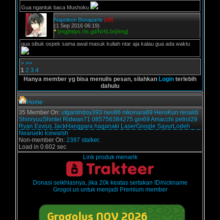
Gua ngantuk baca Mushoku
Napoleon Bonaparte
[off]
(1 Sep 2016 06:19)
*
[img]https://is.gd/Nr6L0o[/img]
gua sibuk ospek sama awal masuk kuliah ntar aja kalau gua ada waktu
>
>>
1
2
3
4
Hanya member yg bisa menulis pesan, silahkan
Login
terlebih
dahulu
Home
35 Member On:
utgardndoy393
neo86
nikonara89
HeruKun
renaldi
ShinryuuShintei
Ridwan71
085756384275
gin69
Amacchi
petrol29
Ryan Exvius
JackHanggara
haganaki
LaserGoogle
SayurLodeh
Nearueki
Icewalsh
Non-member On:
2397 stalker.
Load in 0.602 sec
Link produk menarik
Donasi seikhlasnya, jika 20k keatas sertakan ID/nickname
Grogol.us untuk menjadi Premium member