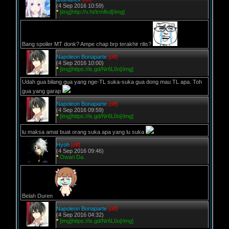
(4 Sep 2016 10:59)
*
[img]http://v.ht/trmfkd[/img]
Bang spoiler MT donk? Ampe chap brp terakhir rilis?
Napoleon Bonaparte
[off]
(4 Sep 2016 10:00)
*
[img]https://is.gd/Nr6L0o[/img]
Udah gua bilang gua yang nge-TL suka-suka gua dong mau TL apa. Toh
gua yang garap
Napoleon Bonaparte
[off]
(4 Sep 2016 09:59)
*
[img]https://is.gd/Nr6L0o[/img]
lu maksa amat buat orang suka apa yang lu suka
Hyoh
[off]
(4 Sep 2016 09:46)
*
Owari Da.
Belah Duren
Napoleon Bonaparte
[off]
(4 Sep 2016 04:32)
*
[img]https://is.gd/Nr6L0o[/img]