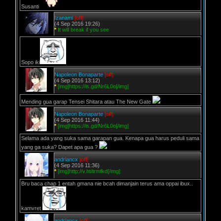
Susanti
Izanami
[off]
(4 Sep 2016 19:26)
*
It will break if you see
Sopo iki
Napoleon Bonaparte
[off]
(4 Sep 2016 13:12)
*
[img]https://is.gd/Nr6L0o[/img]
Mending gua garap Tensei Shitara atau The New Gate
Napoleon Bonaparte
[off]
(4 Sep 2016 11:44)
*
[img]https://is.gd/Nr6L0o[/img]
Selama ada yang suka sama garapan gua. Kenapa gua harus peduli sama
yang ga suka? Dapet apa gua ?
andriancx
[off]
(4 Sep 2016 11:36)
*
[img]http://v.ht/trmfkd[/img]
Bru baca chap 1 entah gmana nie bcah dimanjain terus ama oppai ibux..
kamvret
andriancx
[off]