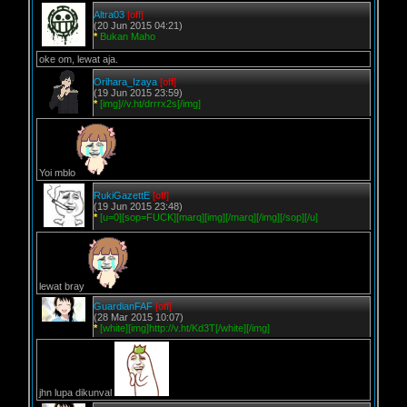
Altra03
[off]
(20 Jun 2015 04:21)
*
Bukan Maho
oke om, lewat aja.
Orihara_Izaya
[off]
(19 Jun 2015 23:59)
*
[img]//v.ht/drrrx2s[/img]
Yoi mblo
RukiGazettE
[off]
(19 Jun 2015 23:48)
*
[u=0][sop=FUCK][marq][img][/marq][/img][/sop][/u]
lewat bray
GuardianFAF
[off]
(28 Mar 2015 10:07)
*
[white][img]http://v.ht/Kd3T[/white][/img]
jhn lupa dikunval