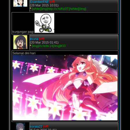
GuardianFAF
[off]
(28 Mar 2015 10:01)
*
[white][img]http://v.ht/Kd3T[/white][/img]
kunjungan pagi
itsuna
[off]
(20 Mar 2015 01:41)
*
[img]//v.ht/its14[/img]#33
Selamat dini hari
sorata22
[off]