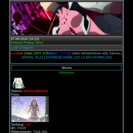
07-08-2026 (18:33)
Selamat Petang Tamu!
Login
|
Register
u
n
a
k
a
n
Z
o
o
m
1
5
0
%
d
i
B
r
o
w
s
e
r
D
e
s
k
t
o
p
untuk memperbesar web, karena aslinya web ini di
JADWAL RILIS
|
DATABASE ANIME LIST
|
CARA DOWNLOAD
Murira
Unknown
Status:
Newbie Member
Foto:
Sedang:
[off]
ID:
76928
Pelanggaran:
Tidak Ada