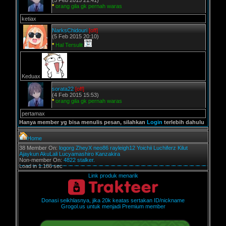
(5 Feb 2015 21:41)
*
orang gila gk pernah waras
ketiax
NarksChidouri
[off]
(5 Feb 2015 20:10)
*
Hal Tersulit
Keduax
sorata22
[off]
(4 Feb 2015 15:53)
*
orang gila gk pernah waras
pertamax
Hanya member yg bisa menulis pesan, silahkan
Login
terlebih dahulu
Home
38 Member On:
logorg
ZheyX
neo86
rayleigh12
Yoichii
Luchiferz
Kilut
Ajaykun
AkuLali
Lucyamashiro
Kanzakira
Non-member On:
4822 stalker.
Load in 1.186 sec
Link produk menarik
Donasi seikhlasnya, jika 20k keatas sertakan ID/nickname
Grogol.us untuk menjadi Premium member