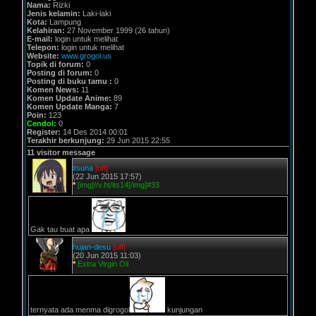
Nama:
Rizki
Jenis kelamin:
Laki-laki
Kota:
Lampung
Kelahiran:
27 November 1999 (26 tahun)
E-mail:
login untuk melihat
Telepon:
login untuk melihat
Website:
www.grogol.us
Topik di forum:
0
Posting di forum:
0
Posting di buku tamu :
0
Komen News:
11
Komen Update Anime:
89
Komen Update Manga:
7
Poin:
123
Cendol:
0
Register:
14 Des 2014 00:01
Terakhir berkunjung:
29 Jun 2015 22:55
11 visitor message
itsuna
[off]
(22 Jun 2015 17:57)
*
[img]//v.ht/its14[/img]#33
Gak tau buat apa
hujan-desu
[off]
(20 Jun 2015 11:03)
*
Extra Virgin Oil
ternyata ada menma digrogol
kunjungan