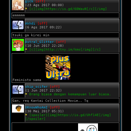
gick
[off]
(23 Ags 2017 00:00)
*
[c][img]https://is.gd/60WauN[/c][/img]
emmmmm
Akhdi
[off]
(6 Ags 2017 09:22)
tsuki ga kirei min
Astral_Glitter
[off]
(10 Jun 2017 22:28)
*
[c][img]http://tny.im/kmo[/img][/c]
Feministo sama
skip_scifer
[off]
(1 Jun 2017 22:32)
*
Orang biasa dengan kemampuan luar biasa.
Gan, req Kantai Collection Movie.. Tq
UKnowWhoAmI
[off]
(30 Mei 2017 05:31)
*
[spoiler][img]https://is.gd/Uhf14E[/img]
[/spoiler]