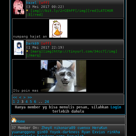
Vazel
[off]
(3 Mei 2017 00:22)
*
[img]//bit.ly/2rCEhFF[/img][red]LATCHUR
:3[/red]
numpang hajat an
Dark69
[off]
(1 Mei 2017 22:19)
*
[marq][img]http://tinyurl.com/34cc7[/img]
[/marq]
Itu poin mas
<<
<
>
>>
1
2
3
4
5
6
..
24
Hanya member yg bisa menulis pesan, silahkan
Login
terlebih dahulu
Home
37 Member On:
ZheyX
nikonara89
cuenxx
HeruKun
yuananggono
gin69
Yoyok-darkness
Ryan Exvius
rinkha