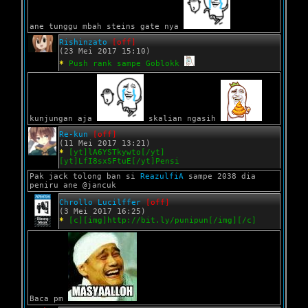
ane tunggu mbah steins gate nya
Rishinzato
[off]
(23 Mei 2017 15:10)
*
Push rank sampe Goblokk
kunjungan aja
skalian ngasih
Re-kun
[off]
(11 Mei 2017 13:21)
*
[yt]lA6YSTkywto[/yt]
[yt]LfI8sxSFtuE[/yt]Pensi
Pak jack tolong ban si
ReazulfiA
sampe 2038 dia
peniru ane @jancuk
Chrollo Lucilffer
[off]
(3 Mei 2017 16:25)
*
[c][img]http://bit.ly/punipun[/img][/c]
Baca pm