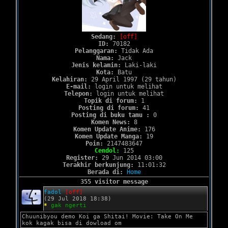
Sedang:
[off]
ID:
70182
Pelanggaran:
Tidak Ada
Nama:
Jack
Jenis kelamin:
Laki-laki
Kota:
Batu
Kelahiran:
29 April 1997 (29 tahun)
E-mail:
login untuk melihat
Telepon:
login untuk melihat
Topik di forum:
1
Posting di forum:
41
Posting di buku tamu :
0
Komen News:
8
Komen Update Anime:
176
Komen Update Manga:
19
Poin:
2147483647
Cendol:
125
Register:
29 Jun 2014 03:00
Terakhir berkunjung:
11:01:32
Berada di:
Home
355 visitor message
fadol
[off]
(29 Jul 2018 18:38)
*
gak ngerti
Chuunibyou demo Koi ga Shitai! Movie: Take On Me
kok kagak bisa di dowload om