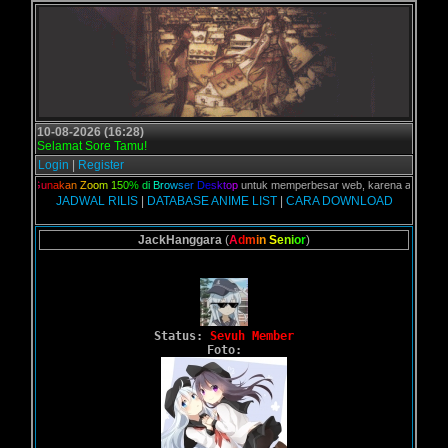
10-08-2026 (16:28)
Selamat Sore Tamu!
Login
|
Register
an,
G
u
n
a
k
a
n
Z
o
o
m
1
5
0
%
d
i
B
r
o
w
s
e
r
D
e
s
k
t
o
p
untuk memperbesar web, karena aslinya web in
JADWAL RILIS
|
DATABASE ANIME LIST
|
CARA DOWNLOAD
JackHanggara
(
A
d
m
i
n
S
e
n
i
o
r
)
Status:
Sevuh Member
Foto: