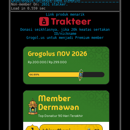
LaserGoogle
harukaze-sama
Icewalsh
Non-member On:
2651 stalker.
Load in 0.559 sec
Link produk menarik
Donasi seikhlasnya, jika 20k keatas sertakan
ID/nickname
Grogol.us untuk menjadi Premium member