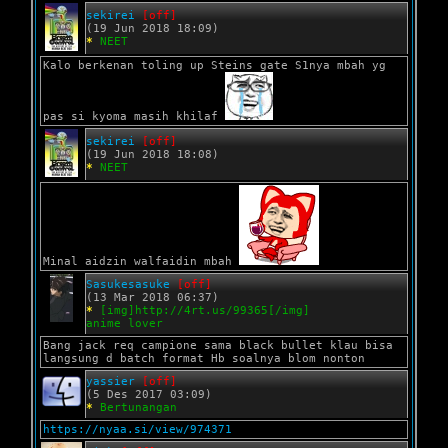
sekirei
[off]
(19 Jun 2018 18:09)
*
NEET
Kalo berkenan toling up Steins gate S1nya mbah yg
pas si kyoma masih khilaf
sekirei
[off]
(19 Jun 2018 18:08)
*
NEET
Minal aidzin walfaidin mbah
Sasukesasuke
[off]
(13 Mar 2018 06:37)
*
[img]http://4rt.us/99365[/img]
anime lover
Bang jack req campione sama black bullet klau bisa
langsung d batch format Hb soalnya blom nonton
yassier
[off]
(5 Des 2017 03:09)
*
Bertunangan
https://nyaa.si/view/974371