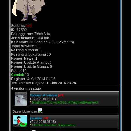
Sedang:
[off]
ID:
67582
Pelanggaran:
Tidak Ada
Jenis kelamin:
Laki-laki
Kelahiran:
28 Februari 2000 (26 tahun)
Topik di forum:
0
Posting di forum:
3
Posting di buku tamu :
0
Komen News:
1
Komen Update Anime:
1
Komen Update Manga:
0
Poin:
410
Cendol:
13
Register:
4 Mei 2014 01:16
Terakhir berkunjung:
11 Jun 2016 23:28
4 visitor message
Osama_al_kautsar
[off]
(1 Jul 2019 16:44)
*
[img]https://bit.ly/2KOG1nR[/img][red]Fate[/red]
Dasar klonengan
juanrizki
[off]
(7 Jul 2016 01:15)
*
Member Karbitan @jogetmang