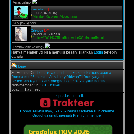
Anjas galmot
juanrizki
[off]
(7 Jul 2016 01:15)
*
Member Karbitan @jogetmang
Sepi pak @heee
Crimson
[off]
(24 Mei 2015 16:39)
*
[color=#DC143C][img]http://v.ht/XQej[/color][/img]
Tembok ane kosong?
Hanya member yg bisa menulis pesan, silahkan
Login
terlebih
dahulu
Home
36 Member On:
hendrik
yagami
hendry
eko sulestiono
asuma
Ranma
neo86
mamets
Arizal_ray
Ridwan71
Yan_yagami
Beded_ais
Ryan Exvius
yoegha
haganaki
Ajaykun
nomine
Non-member On:
3616 stalker.
Load in 1.774 sec
Link produk menarik
Donasi seikhlasnya, jika 20k keatas sertakan ID/nickname
Grogol.us untuk menjadi Premium member