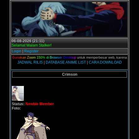
06-08-2026 (21:11)
Selamat Malam Stalker!
Login
|
Register
alian,
G
u
n
a
k
a
n
Z
o
o
m
1
5
0
%
d
i
B
r
o
w
s
e
r
D
e
s
k
t
o
p
untuk memperbesar web, karena aslinya web
JADWAL RILIS
|
DATABASE ANIME LIST
|
CARA DOWNLOAD
Crimson
Status:
Newbie Member
Foto: