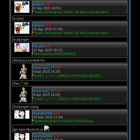
adwipra
[off]
(6 Sep 2015 18:51)
*
Selalu Berimajinasi Walau Tak Ada yang Mengerti
kunbal
adwipra
[off]
(25 Ags 2015 07:40)
*
Selalu Berimajinasi Walau Tak Ada yang Mengerti
kunjungan
Fikry99
[off]
(21 Ags 2015 16:21)
*
NoGameNoLife[56D8845D]
Akhirnya kembali On
Dimas-kun_77
[off]
(9 Apr 2015 14:25)
*
[red]リュウケン[IMG]//v.ht/NrQd[/red][/IMG]
Plus 7 nih
Dimas-kun_77
[off]
(9 Apr 2015 14:24)
*
[red]リュウケン[IMG]//v.ht/NrQd[/red][/IMG]
Kunjungan siang
GuardianFAF
[off]
(29 Mar 2015 13:39)
*
[white][img]http://v.ht/Kd3T[/white][/img]
jgn lupa dikunval ya
GuardianFAF
[off]