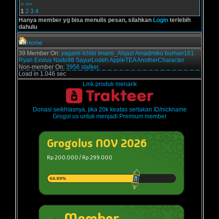
>
>>
1
2
3
4
Hanya member yg bisa menulis pesan, silahkan
Login
terlebih
dahulu
Home
39 Member On:
yagami
Ichibi
Imami_Ahjazi
Amadmiko
burhan161
Ryan Exvius
Naito98
SayurLodeh
AppleTEA
AnotherCharacter
Non-member On:
3956 stalker.
Load in 1.046 sec
Link produk menarik
Donasi seikhlasnya, jika 20k keatas sertakan ID/nickname
Grogol.us untuk menjadi Premium member