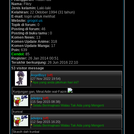
Nama:
Fikry
Jenis kelamin:
Laki-laki
Kelahiran:
22 Oktober 1994 (31 tahun)
E-mail:
login untuk melihat
Website:
grogol.us
Topik di forum:
0
Posting di forum:
46
Posting di buku tamu :
0
Komen News:
13
Komen Update Anime:
318
Komen Update Manga:
17
Poin:
639
Cendol:
85
Register:
26 Jan 2014 00:51
Terakhir berkunjung:
26 Jun 2016 22:10
53 visitor message
AngelBoyz
[off]
(27 Nov 2022 19:54)
*
Apa yang anda pikirkan hari ini?
Kunjungan gan, Minal Aidin wal-Faizin
:
adwipra
[off]
(15 Sep 2015 08:38)
*
Selalu Berimajinasi Walau Tak Ada yang Mengerti
kunval
adwipra
[off]
(12 Sep 2015 16:20)
*
Selalu Berimajinasi Walau Tak Ada yang Mengerti
5kasih dah kunbal