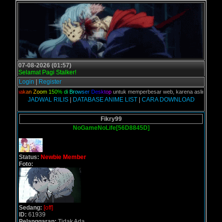
07-08-2026 (01:57)
Selamat Pagi Stalker!
Login
|
Register
,
G
u
n
a
k
a
n
Z
o
o
m
1
5
0
%
d
i
B
r
o
w
s
e
r
D
e
s
k
t
o
p
untuk memperbesar web, karena aslinya web ini 
JADWAL RILIS
|
DATABASE ANIME LIST
|
CARA DOWNLOAD
Fikry99
NoGameNoLife[56D8845D]
Status:
Newbie Member
Foto:
Sedang:
[off]
ID:
61939
Pelanggaran:
Tidak Ada