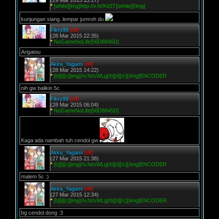
(29 Mar 2015 13:17)
*
[white][img]http://v.ht/Kd3T[/white][/img]
kunjungan siang..lempar jumroh du
Fikry99
[off]
(28 Mar 2015 22:35)
*
NoGameNoLife[56D8845D]
Arigatou
Akira_Yagami
[off]
(28 Mar 2015 14:22)
*
[b][i][c][img]//v.ht/sWLg[/b][/i][/c][/img]ENCODER
nih gw balikin 5c
Fikry99
[off]
(28 Mar 2015 06:04)
*
NoGameNoLife[56D8845D]
Kaga ada nambah tuh cendol gw
:
Akira_Yagami
[off]
(27 Mar 2015 21:38)
*
[b][i][c][img]//v.ht/sWLg[/b][/i][/c][/img]ENCODER
malem 5c :)
Akira_Yagami
[off]
(27 Mar 2015 12:34)
*
[b][i][c][img]//v.ht/sWLg[/b][/i][/c][/img]ENCODER
bg cendol dong :3