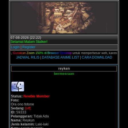
07-08-2026 (22:22)
Selamat Malam Stalker!
Login
|
Register
kalian,
G
u
n
a
k
a
n
Z
o
o
m
1
5
0
%
d
i
B
r
o
w
s
e
r
D
e
s
k
t
o
p
untuk memperbesar web, karena aslinya we
JADWAL RILIS
|
DATABASE ANIME LIST
|
CARA DOWNLOAD
reyken
bermesraan
Status:
Newbie Member
Foto:
Ora ono fotone
Sedang:
[off]
ID:
59333
Pelanggaran:
Tidak Ada
Nama:
Reykun
Jenis kelamin:
Laki-laki