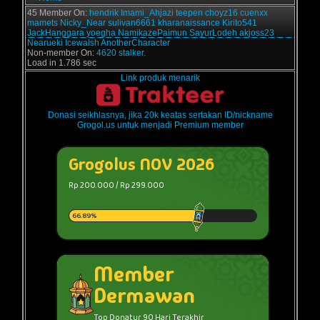
45 Member On:
hendrik
Imami_Ahjazi
teepen
choyz16
cuenxx
mamets
Nicky_Near
sulivan6661
kharanaissance
Kirito541
JackHanggara
yoegha
NamikazePaimun
SayurLodeh
akjoss23
Nearueki
Icewalsh
AnotherCharacter
Non-member On:
4620 stalker.
Load in 1.786 sec
Link produk menarik
Donasi seikhlasnya, jika 20k keatas sertakan ID/nickname
Grogol.us untuk menjadi Premium member