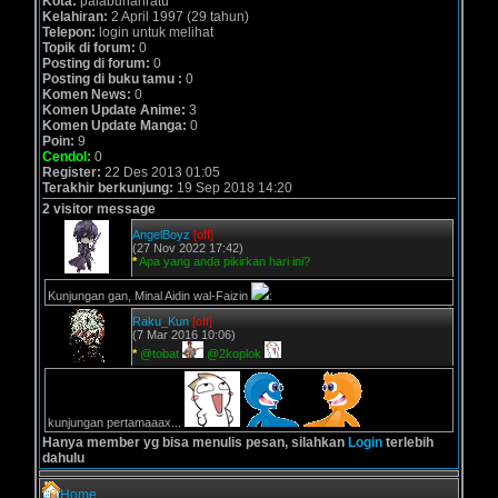
Kota:
palabuhanratu
Kelahiran:
2 April 1997 (29 tahun)
Telepon:
login untuk melihat
Topik di forum:
0
Posting di forum:
0
Posting di buku tamu :
0
Komen News:
0
Komen Update Anime:
3
Komen Update Manga:
0
Poin:
9
Cendol:
0
Register:
22 Des 2013 01:05
Terakhir berkunjung:
19 Sep 2018 14:20
2 visitor message
AngelBoyz
[off]
(27 Nov 2022 17:42)
*
Apa yang anda pikirkan hari ini?
Kunjungan gan, Minal Aidin wal-Faizin
:
Raku_Kun
[off]
(7 Mar 2016 10:06)
*
@tobat
@2koplok
kunjungan pertamaaax...
Hanya member yg bisa menulis pesan, silahkan
Login
terlebih
dahulu
Home