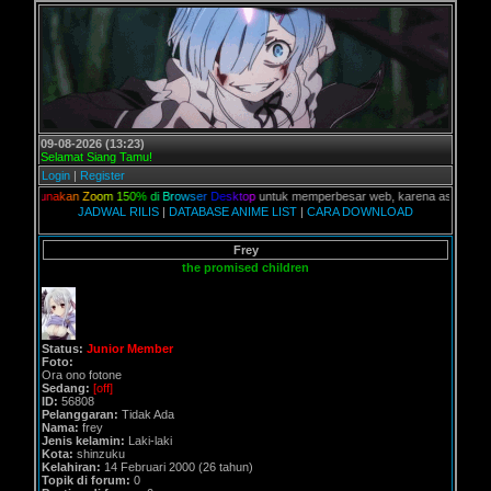
09-08-2026 (13:23)
Selamat Siang Tamu!
Login
|
Register
a
k
a
n
Z
o
o
m
1
5
0
%
d
i
B
r
o
w
s
e
r
D
e
s
k
t
o
p
untuk memperbesar web, karena aslinya web ini dikhu
JADWAL RILIS
|
DATABASE ANIME LIST
|
CARA DOWNLOAD
Frey
the promised children
Status:
Junior Member
Foto:
Ora ono fotone
Sedang:
[off]
ID:
56808
Pelanggaran:
Tidak Ada
Nama:
frey
Jenis kelamin:
Laki-laki
Kota:
shinzuku
Kelahiran:
14 Februari 2000 (26 tahun)
Topik di forum:
0