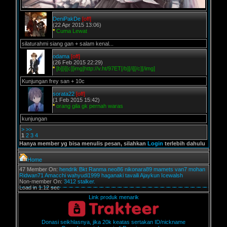
DeniPakDe
[off]
(22 Apr 2015 13:06)
*
Cuma Lewat
silaturahmi siang gan + salam kenal...
odama
[off]
(26 Feb 2015 22:29)
*
[b][i][c][img]http://v.ht/97ET[/b][/i][/c][/img]
Kunjungan frey san + 10c
sorata22
[off]
(1 Feb 2015 15:42)
*
orang gila gk pernah waras
kunjungan
>
>>
1
2
3
4
Hanya member yg bisa menulis pesan, silahkan
Login
terlebih dahulu
Home
47 Member On:
hendrik
Bkt
Ranma
neo86
nikonara89
mamets
van7
mohan
Ridwan71
Amacchi
wahyudi1999
haganaki
tavaili
Ajaykun
Icewalsh
Non-member On:
3412 stalker.
Load in 1.12 sec
Link produk menarik
Donasi seikhlasnya, jika 20k keatas sertakan ID/nickname