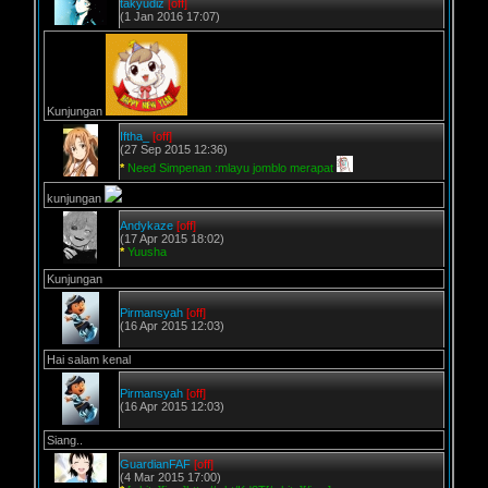
takyudiz
[off]
(1 Jan 2016 17:07)
Kunjungan
Iftha_
[off]
(27 Sep 2015 12:36)
*
Need Simpenan :mlayu jomblo merapat
kunjungan
Andykaze
[off]
(17 Apr 2015 18:02)
*
Yuusha
Kunjungan
Pirmansyah
[off]
(16 Apr 2015 12:03)
Hai salam kenal
Pirmansyah
[off]
(16 Apr 2015 12:03)
Siang..
GuardianFAF
[off]
(4 Mar 2015 17:00)