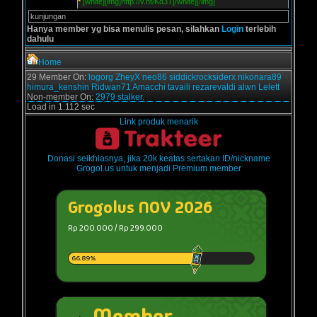
*
[white][img]http://v.ht/Kd3T[/white][/img]
kunjungan
Hanya member yg bisa menulis pesan, silahkan
Login
terlebih
dahulu
Home
29 Member On:
logorg
ZheyX
neo86
siddickrocksiderx
nikonara89
himura_kenshin
Ridwan71
Amacchi
tavaili
rezarevaldi
alwn
Lelett
Non-member On:
2979 stalker.
Load in 1.112 sec
Link produk menarik
Donasi seikhlasnya, jika 20k keatas sertakan ID/nickname
Grogol.us untuk menjadi Premium member