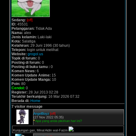
Sedang:
[off]
ID:
45531
Pelanggaran:
Tidak Ada
Nama:
alex
Jenis kelamin:
Laki-laki
Kota:
Salatiga
Kelahiran:
29 Juni 1996 (30 tahun)
Telepon:
login untuk melihat
Website:
grogol.us
Topik di forum:
0
Posting di forum:
0
Posting di buku tamu :
0
Komen News:
6
Komen Update Anime:
15
Komen Update Manga:
10
Poin:
80
Cendol:
0
Register:
28 Jul 2013 02:28
Terakhir berkunjung:
16 Mar 2026 07:32
Berada di:
Home
7 visitor message
AngelBoyz
[off]
(27 Nov 2022 05:35)
*
Apa yang anda pikirkan hari ini?
Kunjungan gan, Minal Aidin wal-Faizin
: