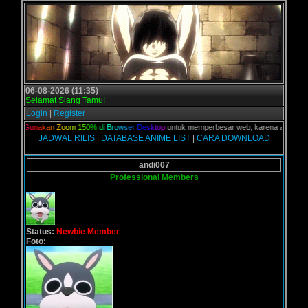
06-08-2026 (11:35)
Selamat Siang Tamu!
Login
|
Register
lian,
G
u
n
a
k
a
n
Z
o
o
m
1
5
0
%
d
i
B
r
o
w
s
e
r
D
e
s
k
t
o
p
untuk memperbesar web, karena aslinya web 
JADWAL RILIS
|
DATABASE ANIME LIST
|
CARA DOWNLOAD
andi007
Professional Members
Status:
Newbie Member
Foto: