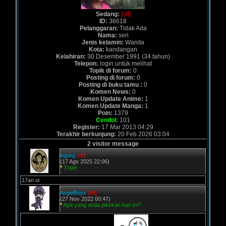
Sedang:
[off]
ID:
36618
Pelanggaran:
Tidak Ada
Nama:
seri
Jenis kelamin:
Wanita
Kota:
kandangan
Kelahiran:
30 Desember 1991 (34 tahun)
Telepon:
login untuk melihat
Topik di forum:
0
Posting di forum:
0
Posting di buku tamu :
0
Komen News:
0
Komen Update Anime:
1
Komen Update Manga:
1
Poin:
1379
Cendol:
101
Register:
17 Mar 2013 04:29
Terakhir berkunjung:
20 Feb 2026 03:04
2 visitor message
logorg
[off]
(17 Ags 2025 22:06)
*
Triple
17an oi
AngelBoyz
[off]
(27 Nov 2022 00:47)
*
Apa yang anda pikirkan hari ini?