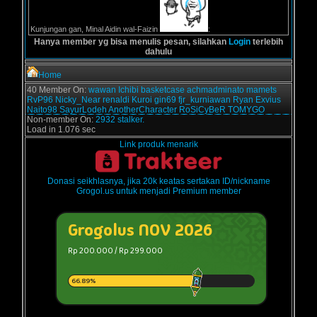
Kunjungan gan, Minal Aidin wal-Faizin
:
Hanya member yg bisa menulis pesan, silahkan
Login
terlebih
dahulu
Home
40 Member On:
wawan
Ichibi
basketcase
achmadminato
mamets
RvP96
Nicky_Near
renaldi
Kuroi
gin69
fjr_kurniawan
Ryan Exvius
Naito98
SayurLodeh
AnotherCharacter
RoSiCyBeR
TOMYGO
Non-member On:
2932 stalker.
Load in 1.076 sec
Link produk menarik
Donasi seikhlasnya, jika 20k keatas sertakan ID/nickname
Grogol.us untuk menjadi Premium member