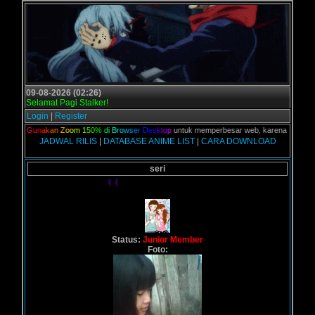
09-08-2026 (02:26)
Selamat Pagi Stalker!
Login
|
Register
alian,
G
u
n
a
k
a
n
Z
o
o
m
1
5
0
%
d
i
B
r
o
w
s
e
r
D
e
s
k
t
o
p
untuk memperbesar web, karena aslinya web
JADWAL RILIS
|
DATABASE ANIME LIST
|
CARA DOWNLOAD
seri
ￊￊ
Status:
Junior Member
Foto: