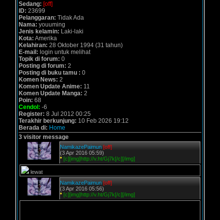
Sedang:
[off]
ID:
23699
Pelanggaran:
Tidak Ada
Nama:
youuming
Jenis kelamin:
Laki-laki
Kota:
Amerika
Kelahiran:
28 Oktober 1994 (31 tahun)
E-mail:
login untuk melihat
Topik di forum:
0
Posting di forum:
2
Posting di buku tamu :
0
Komen News:
2
Komen Update Anime:
11
Komen Update Manga:
2
Poin:
68
Cendol:
-6
Register:
8 Jul 2012 00:25
Terakhir berkunjung:
10 Feb 2026 19:12
Berada di:
Home
3 visitor message
NamikazePaimun
[off]
(3 Apr 2016 05:59)
*
[c][img]http://v.ht/Gj7k[/c][/img]
lewat
NamikazePaimun
[off]
(3 Apr 2016 05:56)
*
[c][img]http://v.ht/Gj7k[/c][/img]