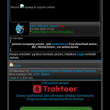
Mamvir
apalagi di suguhin cendol
indra_fullbuster_slayers
[off]
(10 Mar 2015 15:43)
*
[c][IMG]http://v.ht/3vL7AT[/c][/IMG]
kunjungan
permisi numpang promo , join
aoitenshi.us
Free download anime ,
Bd , Hentai,forum , ost anime,movie
Hanya member yg bisa menulis pesan, silahkan
Login
terlebih
dahulu
Home
29 Member On:
yuananggono
Ajaykun
Naito98
AnotherCharacter
Non-member On:
3797 stalker.
Load in 1.634 sec
Link produk menarik
Donasi seikhlasnya, jika 20k keatas sertakan ID/nickname
Grogol.us untuk menjadi Premium member