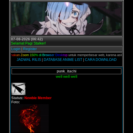
07-08-2026 (06:42)
Selamat Pagi Stalker!
Login
|
Register
n,
G
u
n
a
k
a
n
Z
o
o
m
1
5
0
%
d
i
B
r
o
w
s
e
r
D
e
s
k
t
o
p
untuk memperbesar web, karena aslinya web in
JADWAL RILIS
|
DATABASE ANIME LIST
|
CARA DOWNLOAD
punk_itachi
well well well
Status:
Newbie Member
Foto: