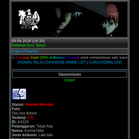
09-08-2026 (16:30)
Selamat Sore Tamu!
Login
|
Register
 kalian,
G
u
n
a
k
a
n
Z
o
o
m
1
5
0
%
d
i
B
r
o
w
s
e
r
D
e
s
k
t
o
p
untuk memperbesar web, karena aslinya w
JADWAL RILIS
|
DATABASE ANIME LIST
|
CARA DOWNLOAD
Slametrianto
singel
Status:
Newbie Member
Foto:
Ora ono fotone
Sedang:
[off]
ID:
64329
Pelanggaran:
Tidak Ada
Nama:
KurniaTaka
Jenis kelamin:
Laki-laki