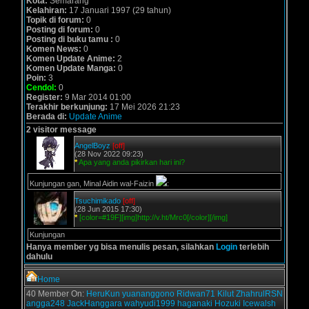
Kota:
Semarang
Kelahiran:
17 Januari 1997 (29 tahun)
Topik di forum:
0
Posting di forum:
0
Posting di buku tamu :
0
Komen News:
0
Komen Update Anime:
2
Komen Update Manga:
0
Poin:
3
Cendol:
0
Register:
9 Mar 2014 01:00
Terakhir berkunjung:
17 Mei 2026 21:23
Berada di:
Update Anime
2 visitor message
AngelBoyz
[off]
(28 Nov 2022 09:23)
*
Apa yang anda pikirkan hari ini?
Kunjungan gan, Minal Aidin wal-Faizin
:
Tsuchimikado
[off]
(28 Jun 2015 17:30)
*
[color=#19F][img]http://v.ht/Mrc0[/color][/img]
Kunjungan
Hanya member yg bisa menulis pesan, silahkan
Login
terlebih
dahulu
Home
40 Member On:
HeruKun
yuananggono
Ridwan71
Kilut
ZhahrulRSN
angga248
JackHanggara
wahyudi1999
haganaki
Hozuki
Icewalsh