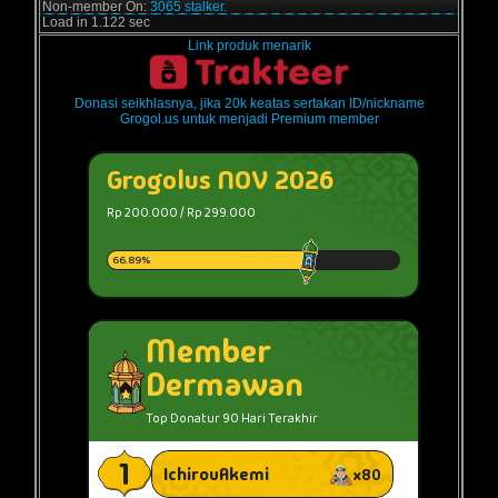
Non-member On:
3065 stalker.
Load in 1.122 sec
Link produk menarik
Donasi seikhlasnya, jika 20k keatas sertakan ID/nickname
Grogol.us untuk menjadi Premium member