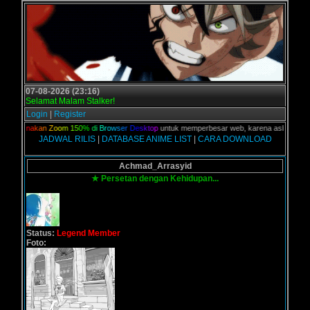
07-08-2026 (23:16)
Selamat Malam Stalker!
Login
|
Register
,
G
u
n
a
k
a
n
Z
o
o
m
1
5
0
%
d
i
B
r
o
w
s
e
r
D
e
s
k
t
o
p
untuk memperbesar web, karena aslinya web ini 
JADWAL RILIS
|
DATABASE ANIME LIST
|
CARA DOWNLOAD
Achmad_Arrasyid
★ Persetan dengan Kehidupan...
Status:
Legend Member
Foto: