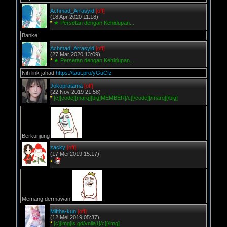
Achmad_Arrasyid
[off]
(18 Apr 2020 11:18)
*
★ Persetan dengan Kehidupan...
Banke
Achmad_Arrasyid
[off]
(27 Mar 2020 13:09)
*
★ Persetan dengan Kehidupan...
Nih link jahad
https://taut.pro/yGuCIz
Jokopratama
[off]
(22 Nov 2019 21:58)
*
[c][code][marq][big]MEMBER[/c][/code][/marq][/big]
Berkunjung
zacky
[off]
(17 Mei 2019 15:17)
*
Memang dermawan
Miftha-kun
[off]
(12 Mei 2019 05:37)
*
[c][img]is.gd/vnlla1[/c][/img]