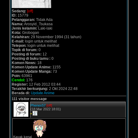
Sedang:
[off]
ID:
15779
Pelanggaran:
Tidak Ada
Nama:
Arosyid_Tsukasa
Jenis kelamin:
Laki-laki
Kota:
Grobogan
Kelahiran:
29 November 1994 (31 tahun)
E-mail:
login untuk melihat
Telepon:
login untuk melihat
Topik di forum:
0
Posting di forum:
12
Posting di buku tamu :
0
Komen News:
18
Komen Update Anime:
1155
Komen Update Manga:
73
Poin:
63961
Cendol:
176
Register:
12 Feb 2012 03:44
Terakhir berkunjung:
2 Okt 2024 22:48
Berada di:
Update Anime
111 visitor message
Phenex57
[off]
(18 Mar 2022 18:01)
*
Kayak kenal