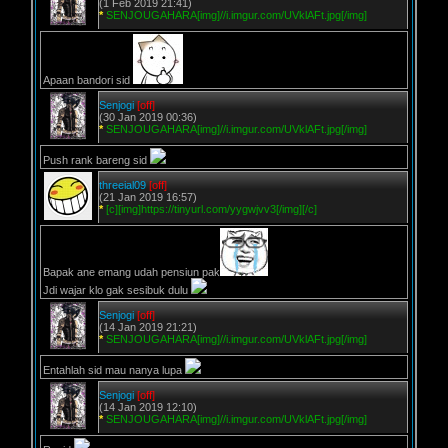
(1 Feb 2019 21:41)
*
SENJOUGAHARA[img]//i.imgur.com/UVklAFt.jpg[/img]
Apaan bandori sid
Senjogi
[off]
(30 Jan 2019 00:36)
*
SENJOUGAHARA[img]//i.imgur.com/UVklAFt.jpg[/img]
Push rank bareng sid
threeial09
[off]
(21 Jan 2019 16:57)
*
[c][img]https://tinyurl.com/yygwjvv3[/img][/c]
Bapak ane emang udah pensiun pak
Jdi wajar klo gak sesibuk dulu
Senjogi
[off]
(14 Jan 2019 21:21)
*
SENJOUGAHARA[img]//i.imgur.com/UVklAFt.jpg[/img]
Entahlah sid mau nanya lupa
Senjogi
[off]
(14 Jan 2019 12:10)
*
SENJOUGAHARA[img]//i.imgur.com/UVklAFt.jpg[/img]