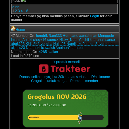
Rosid
>
>>
1
2
3
4
..
8
Hanya member yg bisa menulis pesan, silahkan
Login
terlebih
dahulu
Home
47 Member On:
hendrik
Sam333
Hurricane
aanrahman
Menggolo
Imami_Ahjazi
choyz16
cuenxx
Nicky_Near
Yoichii
kharanaissance
abok123
Kirito541
yoegha
Naito98
NamikazePaimun
SayurLodeh
akjoss23
Nearueki
Icewalsh
AnotherCharacter
Non-member On:
4285 stalker.
Load in 0.379 sec
Link produk menarik
Donasi seikhlasnya, jika 20k keatas sertakan ID/nickname
Grogol.us untuk menjadi Premium member