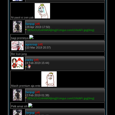
Ni pasti si zen yak
Senjogi
[off]
(28 Apr 2019 17:50)
*
SENJOUGAHARA[img]//i.imgur.com/UVklAFt.jpg[/img]
bagi preminya
agosroup
[off]
(10 Mar 2019 20:37)
Ber kun jung
zacky
[off]
(4 Feb 2019 15:44)
*
Masih premium aja ente
Senjogi
[off]
(2 Feb 2019 01:38)
*
SENJOUGAHARA[img]//i.imgur.com/UVklAFt.jpg[/img]
Pelit amat sih
Senjogi
[off]