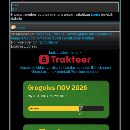
>
>>
1
2
Hanya member yg bisa menulis pesan, silahkan
Login
terlebih
dahulu
Home
29 Member On:
hendrik
Hurricane
Ranma
gupau
nikonara89
Cau
mugiwarakudan
Amacchi
tavaili
SayurLodeh
nomine
Non-member On:
3271 stalker.
Load in 1.06 sec
Link produk menarik
Donasi seikhlasnya, jika 20k keatas sertakan ID/nickname
Grogol.us untuk menjadi Premium member