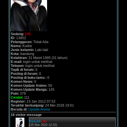
Sedang:
[off]
ID:
13852
Pelanggaran:
Tidak Ada
Nama:
Kudiw
Jenis kelamin:
Laki-laki
Kota:
bandung
Kelahiran:
31 Maret 1995 (31 tahun)
E-mail:
login untuk melihat
Telepon:
login untuk melihat
Topik di forum:
0
Posting di forum:
0
Posting di buku tamu :
0
Komen News:
0
Komen Update Anime:
50
Komen Update Manga:
145
Poin:
379
Cendol:
111
Register:
15 Jan 2012 07:52
Terakhir berkunjung:
24 Mei 2026 19:01
Berada di:
Update Anime
16 visitor message
Rizky69
[off]
(25 Mar 2022 12:32)