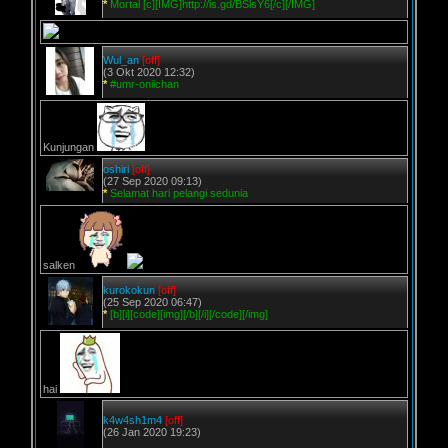
*
Mortal [c][IMG]http://is.gd/BSlsY6[/c][/IMG]
Wul_an
[off]
(3 Okt 2020 12:32)
*
#umr-oniichan
Kunjungan
oshiri
[off]
(27 Sep 2020 09:13)
*
Selamat hari pelangi sedunia
salken
kurokokun
[off]
(25 Sep 2020 06:47)
*
[b][i][code][img][/b][/i][/code][/img]
hai
k4w4sh1m4
[off]
(26 Jan 2020 19:23)