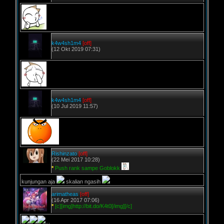
k4w4sh1m4
[off]
(12 Okt 2019 07:31)
k4w4sh1m4
[off]
(10 Jul 2019 11:57)
Rishinzato
[off]
(22 Mei 2017 10:28)
*
Push rank sampe Goblokk
kunjungan aja
skalian ngasih
arimatheas
[off]
(16 Apr 2017 07:06)
*
[c][img]http://bit.do/K4t0[/img][/c]
...