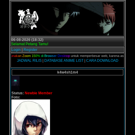
06-08-2026 (18:32)
Selamat Petang Tamu!
Login
|
Register
n,
G
u
n
a
k
a
n
Z
o
o
m
1
5
0
%
d
i
B
r
o
w
s
e
r
D
e
s
k
t
o
p
untuk memperbesar web, karena aslinya web ini
JADWAL RILIS
|
DATABASE ANIME LIST
|
CARA DOWNLOAD
k4w4sh1m4
Status:
Newbie Member
Foto: