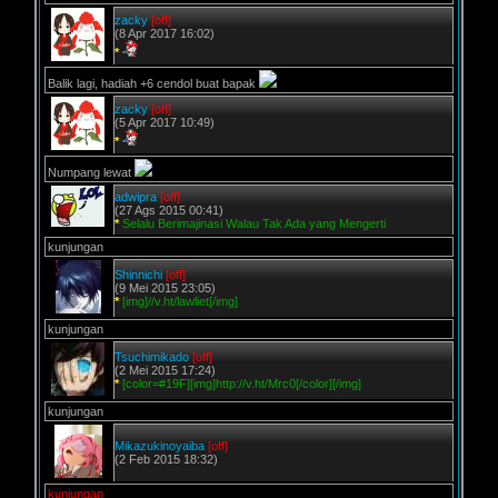
zacky
[off]
(8 Apr 2017 16:02)
*
Balik lagi, hadiah +6 cendol buat bapak
zacky
[off]
(5 Apr 2017 10:49)
*
Numpang lewat
adwipra
[off]
(27 Ags 2015 00:41)
*
Selalu Berimajinasi Walau Tak Ada yang Mengerti
kunjungan
Shinnichi
[off]
(9 Mei 2015 23:05)
*
[img]//v.ht/lawliet[/img]
kunjungan
Tsuchimikado
[off]
(2 Mei 2015 17:24)
*
[color=#19F][img]http://v.ht/Mrc0[/color][/img]
kunjungan
Mikazukinoyaiba
[off]
(2 Feb 2015 18:32)
kunjungan