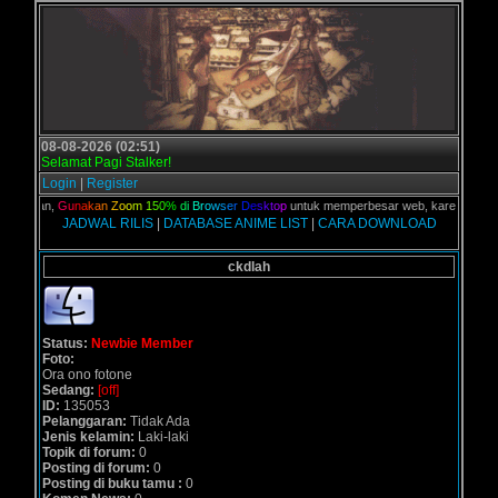
08-08-2026 (02:51)
Selamat Pagi Stalker!
Login
|
Register
C kalian,
G
u
n
a
k
a
n
Z
o
o
m
1
5
0
%
d
i
B
r
o
w
s
e
r
D
e
s
k
t
o
p
untuk memperbesar web, karena aslinya 
JADWAL RILIS
|
DATABASE ANIME LIST
|
CARA DOWNLOAD
ckdlah
Status:
Newbie Member
Foto:
Ora ono fotone
Sedang:
[off]
ID:
135053
Pelanggaran:
Tidak Ada
Jenis kelamin:
Laki-laki
Topik di forum:
0
Posting di forum:
0
Posting di buku tamu :
0