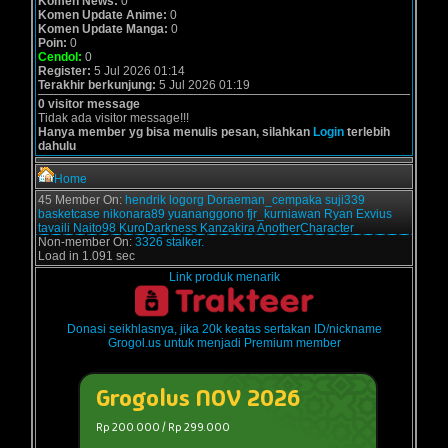
Komen News:
0
Komen Update Anime:
0
Komen Update Manga:
0
Poin:
0
Cendol:
0
Register:
5 Jul 2026 01:14
Terakhir berkunjung:
5 Jul 2026 01:19
0 visitor message
Tidak ada visitor message!!!
Hanya member yg bisa menulis pesan, silahkan
Login
terlebih
dahulu
Home
45 Member On:
hendrik
logorg
Doraeman_cempaka
suji339
basketcase
nikonara89
yuananggono
fjr_kurniawan
Ryan Exvius
tavaili
Naito98
KuroDarkness
Kanzakira
AnotherCharacter
Non-member On:
3326 stalker.
Load in 1.091 sec
Link produk menarik
Donasi seikhlasnya, jika 20k keatas sertakan ID/nickname
Grogol.us untuk menjadi Premium member