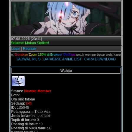
07-08-2026 (23:11)
Selamat Malam Stalker!
Login
|
Register
 kalian,
G
u
n
a
k
a
n
Z
o
o
m
1
5
0
%
d
i
B
r
o
w
s
e
r
D
e
s
k
t
o
p
untuk memperbesar web, karena aslinya w
JADWAL RILIS
|
DATABASE ANIME LIST
|
CARA DOWNLOAD
Wahito
Status:
Newbie Member
Foto:
Ora ono fotone
Sedang:
[off]
ID:
135048
Pelanggaran:
Tidak Ada
Jenis kelamin:
Laki-laki
Topik di forum:
0
Posting di forum:
0
Posting di buku tamu :
0