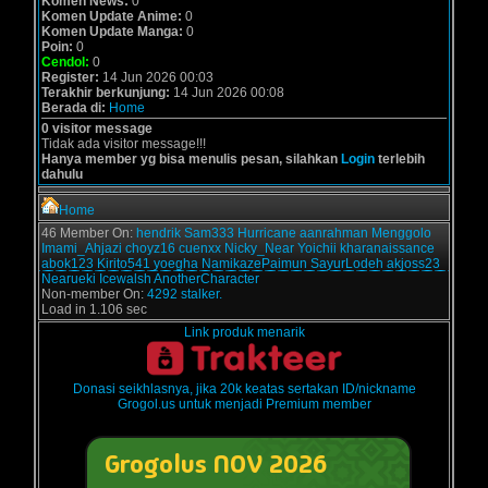
Komen News:
0
Komen Update Anime:
0
Komen Update Manga:
0
Poin:
0
Cendol:
0
Register:
14 Jun 2026 00:03
Terakhir berkunjung:
14 Jun 2026 00:08
Berada di:
Home
0 visitor message
Tidak ada visitor message!!!
Hanya member yg bisa menulis pesan, silahkan
Login
terlebih
dahulu
Home
46 Member On:
hendrik
Sam333
Hurricane
aanrahman
Menggolo
Imami_Ahjazi
choyz16
cuenxx
Nicky_Near
Yoichii
kharanaissance
abok123
Kirito541
yoegha
NamikazePaimun
SayurLodeh
akjoss23
Nearueki
Icewalsh
AnotherCharacter
Non-member On:
4292 stalker.
Load in 1.106 sec
Link produk menarik
Donasi seikhlasnya, jika 20k keatas sertakan ID/nickname
Grogol.us untuk menjadi Premium member