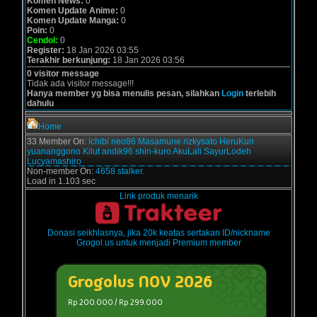
Komen News:
0
Komen Update Anime:
0
Komen Update Manga:
0
Poin:
0
Cendol:
0
Register:
18 Jan 2026 03:55
Terakhir berkunjung:
18 Jan 2026 03:56
0 visitor message
Tidak ada visitor message!!!
Hanya member yg bisa menulis pesan, silahkan
Login
terlebih
dahulu
Home
33 Member On:
Ichibi
neo86
Masamune
rizkysato
HeruKun
yuananggono
Kilut
andik96
shin-kuro
AkuLali
SayurLodeh
Lucyamashiro
Non-member On:
4658 stalker.
Load in 1.103 sec
Link produk menarik
Donasi seikhlasnya, jika 20k keatas sertakan ID/nickname
Grogol.us untuk menjadi Premium member