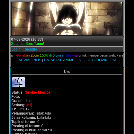
07-08-2026 (16:37)
Selamat Sore Tamu!
Login
|
Register
C kalian,
G
u
n
a
k
a
n
Z
o
o
m
1
5
0
%
d
i
B
r
o
w
s
e
r
D
e
s
k
t
o
p
untuk memperbesar web, karena aslinya 
JADWAL RILIS
|
DATABASE ANIME LIST
|
CARA DOWNLOAD
Uru
Status:
Newbie Member
Foto:
Ora ono fotone
Sedang:
[off]
ID:
135017
Pelanggaran:
Tidak Ada
Jenis kelamin:
Laki-laki
Topik di forum:
0
Posting di forum:
0
Posting di buku tamu :
0