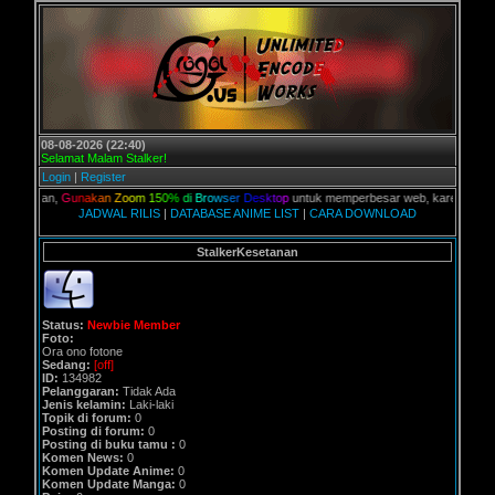
08-08-2026 (22:40)
Selamat Malam Stalker!
Login
|
Register
kalian,
G
u
n
a
k
a
n
Z
o
o
m
1
5
0
%
d
i
B
r
o
w
s
e
r
D
e
s
k
t
o
p
untuk memperbesar web, karena aslinya w
JADWAL RILIS
|
DATABASE ANIME LIST
|
CARA DOWNLOAD
StalkerKesetanan
Status:
Newbie Member
Foto:
Ora ono fotone
Sedang:
[off]
ID:
134982
Pelanggaran:
Tidak Ada
Jenis kelamin:
Laki-laki
Topik di forum:
0
Posting di forum:
0
Posting di buku tamu :
0
Komen News:
0
Komen Update Anime:
0
Komen Update Manga:
0