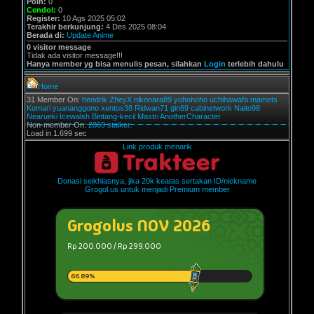
Poin:
0
Cendol:
0
Register:
10 Ags 2025 05:02
Terakhir berkunjung:
4 Des 2025 08:04
Berada di:
Update Anime
0 visitor message
Tidak ada visitor message!!!
Hanya member yg bisa menulis pesan, silahkan
Login
terlebih dahulu
Home
31 Member On:
hendrik
ZheyX
nikonara89
yohohoho
uchihawafa
mamets
Komari
yuananggono
xentos38
Ridwan71
gin69
cabinetwork
Naito98
Nearueki
Icewalsh
Bintang-kecil
Mastri
AnotherCharacter
Non-member On:
2869 stalker.
Load in 1.699 sec
Link produk menarik
Donasi seikhlasnya, jika 20k keatas sertakan ID/nickname
Grogol.us untuk menjadi Premium member