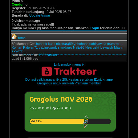
Poin:
0
Cendol:
0
Register:
29 Jun 2025 06:06
Terakhir berkunjung:
2 Jul 2025 08:27
Berada di:
Update Anime
0 visitor message
Tidak ada visitor message!!!
Hanya member yg bisa menulis pesan, silahkan
Login
terlebih dahulu
Home
30 Member On:
hendrik
katel
nikonara89
yohohoho
uchihawafa
mamets
Komari
Ridwan71
cabinetwork
shin-kuro
Naito98
Nearueki
Icewalsh
Mastri
zxyoxz
Non-member On:
2827 stalker.
Load in 1.096 sec
Link produk menarik
Donasi seikhlasnya, jika 20k keatas sertakan ID/nickname
Grogol.us untuk menjadi Premium member