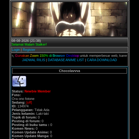
08-08-2026 (21:38)
Selamat Malam Stalker!
Login
|
Register
alian,
G
u
n
a
k
a
n
Z
o
o
m
1
5
0
%
d
i
B
r
o
w
s
e
r
D
e
s
k
t
o
p
untuk memperbesar web, karena aslinya web
JADWAL RILIS
|
DATABASE ANIME LIST
|
CARA DOWNLOAD
Chocolavvva
Status:
Newbie Member
Foto:
Ora ono fotone
Sedang:
[off]
ID:
134974
Pelanggaran:
Tidak Ada
Jenis kelamin:
Laki-laki
Topik di forum:
0
Posting di forum:
0
Posting di buku tamu :
0
Komen News:
0
Komen Update Anime:
0
Komen Update Manga:
0