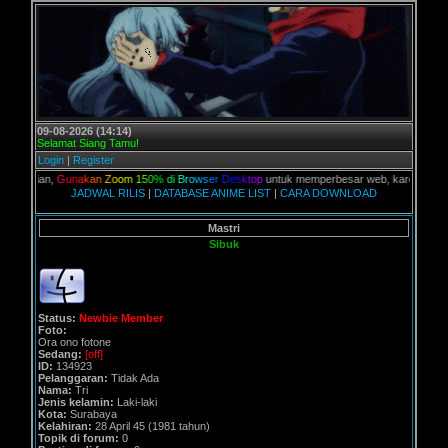
09-08-2026 (14:14)
Selamat Siang Tamu!
Login
|
Register
kalian,
G
u
n
a
k
a
n
Z
o
o
m
1
5
0
%
d
i
B
r
o
w
s
e
r
D
e
s
k
t
o
p
untuk memperbesar web, karena aslinya w
JADWAL RILIS
|
DATABASE ANIME LIST
|
CARA DOWNLOAD
Mastri
Sibuk
Status:
Newbie Member
Foto:
Ora ono fotone
Sedang:
[off]
ID:
134923
Pelanggaran:
Tidak Ada
Nama:
Tri
Jenis kelamin:
Laki-laki
Kota:
Surabaya
Kelahiran:
28 April 45 (1981 tahun)
Topik di forum:
0