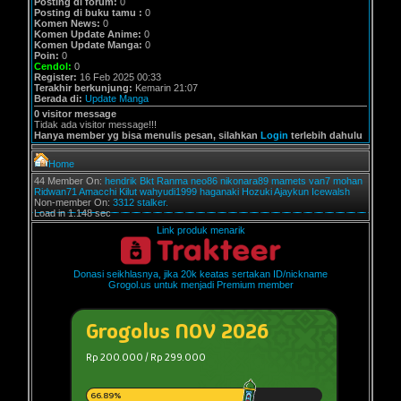
Posting di forum:
0
Posting di buku tamu :
0
Komen News:
0
Komen Update Anime:
0
Komen Update Manga:
0
Poin:
0
Cendol:
0
Register:
16 Feb 2025 00:33
Terakhir berkunjung:
Kemarin 21:07
Berada di:
Update Manga
0 visitor message
Tidak ada visitor message!!!
Hanya member yg bisa menulis pesan, silahkan
Login
terlebih dahulu
Home
44 Member On:
hendrik
Bkt
Ranma
neo86
nikonara89
mamets
van7
mohan
Ridwan71
Amacchi
Kilut
wahyudi1999
haganaki
Hozuki
Ajaykun
Icewalsh
Non-member On:
3312 stalker.
Load in 1.148 sec
Link produk menarik
Donasi seikhlasnya, jika 20k keatas sertakan ID/nickname
Grogol.us untuk menjadi Premium member