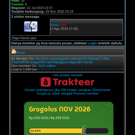
Poin:
29
Cendol:
0
Register:
22 Jul 2019 21:57
Terakhir berkunjung:
29 Nov 2020 23:18
1 visitor message
NAND
[off]
(2 Ags 2019 17:43)
Ngei fotone piye
Hanya member yg bisa menulis pesan, silahkan
Login
terlebih dahulu
Home
41 Member On:
HeruKun
yuananggono
cimengLPU
Ridwan71
Kilut
ZhahrulRSN
angga248
JackHanggara
haganaki
Hozuki
Non-member On:
3118 stalker.
Load in 1.044 sec
Link produk menarik
Donasi seikhlasnya, jika 20k keatas sertakan ID/nickname
Grogol.us untuk menjadi Premium member