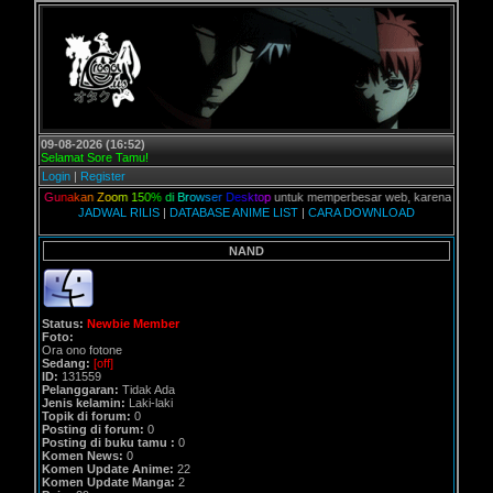
09-08-2026 (16:52)
Selamat Sore Tamu!
Login
|
Register
ian,
G
u
n
a
k
a
n
Z
o
o
m
1
5
0
%
d
i
B
r
o
w
s
e
r
D
e
s
k
t
o
p
untuk memperbesar web, karena aslinya web i
JADWAL RILIS
|
DATABASE ANIME LIST
|
CARA DOWNLOAD
NAND
Status:
Newbie Member
Foto:
Ora ono fotone
Sedang:
[off]
ID:
131559
Pelanggaran:
Tidak Ada
Jenis kelamin:
Laki-laki
Topik di forum:
0
Posting di forum:
0
Posting di buku tamu :
0
Komen News:
0
Komen Update Anime:
22
Komen Update Manga:
2