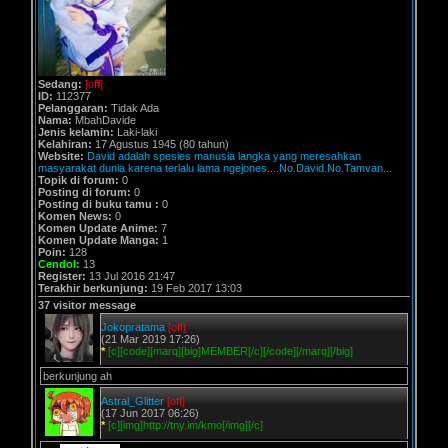
Sedang:
[off]
ID:
112377
Pelanggaran:
Tidak Ada
Nama:
MbahDavide
Jenis kelamin:
Laki-laki
Kelahiran:
17 Agustus 1945 (80 tahun)
Website:
David adalah spesies manusia langka yang meresahkan
masyarakat dunia karena terlalu lama ngejones....No.David.No.Tamvan...
Topik di forum:
0
Posting di forum:
0
Posting di buku tamu :
0
Komen News:
0
Komen Update Anime:
7
Komen Update Manga:
1
Poin:
128
Cendol:
13
Register:
13 Jul 2016 21:47
Terakhir berkunjung:
19 Feb 2017 13:03
37 visitor message
Jokopratama
[off]
(21 Mar 2019 17:26)
*
[c][code][marq][big]MEMBER[/c][/code][/marq][/big]
berkunjung ah
Astral_Glitter
[off]
(17 Jun 2017 06:26)
*
[c][img]http://tny.im/kmo[/img][/c]