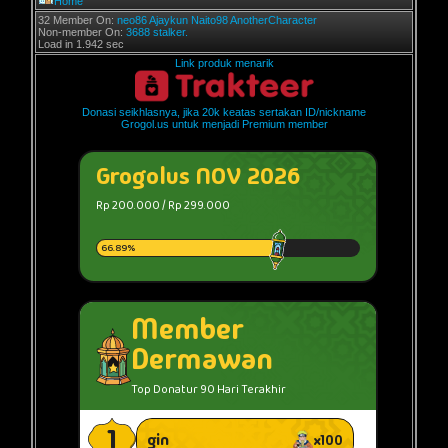
Home
32 Member On:
neo86
Ajaykun
Naito98
AnotherCharacter
Non-member On:
3688 stalker.
Load in 1.942 sec
Link produk menarik
Donasi seikhlasnya, jika 20k keatas sertakan ID/nickname
Grogol.us untuk menjadi Premium member