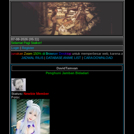
07-08-2026 (05:11)
Selamat Pagi Stalker!
Login
|
Register
u
n
a
k
a
n
Z
o
o
m
1
5
0
%
d
i
B
r
o
w
s
e
r
D
e
s
k
t
o
p
untuk memperbesar web, karena aslinya web ini di
JADWAL RILIS
|
DATABASE ANIME LIST
|
CARA DOWNLOAD
DavidTamvan
Penghuni Jamban Bidadari
Status:
Newbie Member
Foto: