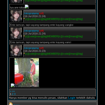
*
[c][code][marq][big]MEMBER[/c][/code][/marq][/big]
Iya ane tobat
Jokopratama
[off]
(16 Jul 2016 21:24)
*
[c][code][marq][big]MEMBER[/c][/code][/marq][/big]
Ente tamvan, tapi sayang tampang ente kayang vangke
Jokopratama
[off]
(16 Jul 2016 21:24)
*
[c][code][marq][big]MEMBER[/c][/code][/marq][/big]
Ente tamvan, tapi sayang tampang ente kayang vanci
Jokopratama
[off]
(16 Jul 2016 21:23)
*
[c][code][marq][big]MEMBER[/c][/code][/marq][/big]
.
.
>
>>
1
2
3
Hanya member yg bisa menulis pesan, silahkan
Login
terlebih dahulu