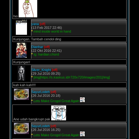
hei
yana
[off]
(13 Feb 2017 22:46)
*
mind inside world in hand
Kunjungan. Tambah cendol ding
Dianhar
[off]
(22 Okt 2016 22:41)
*
Ig: hardian.chord
Kunjungan!
Silver_Knight
[off]
(29 Jul 2016 09:25)
*
[img]https://s.kaskus.id/r720x720/images/201[/img]
kah kah kah!!!!
SayurLodeh
[off]
(26 Jul 2016 20:18)
*
Lets Make Grogol Great Again
Ane udah bangkrupt pak
SayurLodeh
[off]
(26 Jul 2016 16:25)
*
Lets Make Grogol Great Again