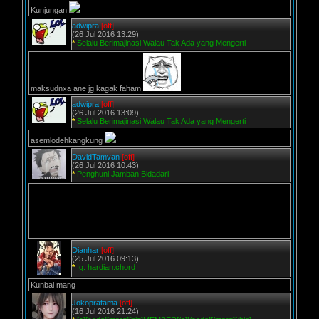
Kunjungan
adwipra
[off]
(26 Jul 2016 13:29)
*
Selalu Berimajinasi Walau Tak Ada yang Mengerti
maksudnxa ane jg kagak faham
adwipra
[off]
(26 Jul 2016 13:09)
*
Selalu Berimajinasi Walau Tak Ada yang Mengerti
asemlodehkangkung
DavidTamvan
[off]
(26 Jul 2016 10:43)
*
Penghuni Jamban Bidadari
Dianhar
[off]
(25 Jul 2016 09:13)
*
Ig: hardian.chord
Kunbal mang
Jokopratama
[off]
(16 Jul 2016 21:24)