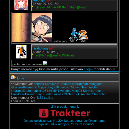
cemungut
[off]
(15 Apr 2016 01:50)
*
[b][c][img]http://v.ht/DNC6[/b][/c][/img]
berkunjung
narahokage
[off]
(6 Mar 2016 08:42)
*
[red]VA[/red][blue]KUM[/blue]
pertamax diamankan
Hanya member yg bisa menulis pesan, silahkan
Login
terlebih dahulu
Home
48 Member On:
hendrik
Sam333
Hurricane
aanrahman
Menggolo
nikonara89
Imami_Ahjazi
choyz16
cuenxx
Nicky_Near
Yoichii
kharanaissance
abok123
Kirito541
yoegha
Naito98
KuroDarkness
NamikazePaimun
SayurLodeh
akjoss23
Nearueki
AnotherCharacter
Non-member On:
4132 stalker.
Load in 1.691 sec
Link produk menarik
Donasi seikhlasnya, jika 20k keatas sertakan ID/nickname
Grogol.us untuk menjadi Premium member