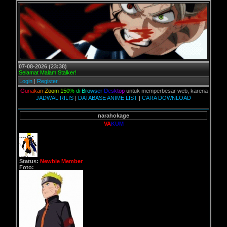
07-08-2026 (23:38)
Selamat Malam Stalker!
Login
|
Register
n,
G
u
n
a
k
a
n
Z
o
o
m
1
5
0
%
d
i
B
r
o
w
s
e
r
D
e
s
k
t
o
p
untuk memperbesar web, karena aslinya web in
JADWAL RILIS
|
DATABASE ANIME LIST
|
CARA DOWNLOAD
narahokage
VA
KUM
Status:
Newbie Member
Foto: