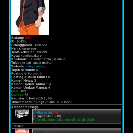
Sedang:
[off]
ID:
104366
Pelanggaran:
Tidak Ada
Nama:
narakage
Jenis kelamin:
Laki-laki
Kota:
konohagakure
Kelahiran:
1 Oktober 1994 (31 tahun)
Telepon:
login untuk melihat
Website:
Hanya mitos,,,
Topik di forum:
0
Posting di forum:
5
Posting di buku tamu :
0
Komen News:
3
Komen Update Anime:
51
Komen Update Manga:
4
Poin:
103
Cendol:
55
Register:
8 Feb 2016 15:50
Terakhir berkunjung:
26 Jun 2016 19:25
3 visitor message
unyilkurosaki
[off]
(28 Apr 2016 15:18)
*
[c][red]vakum hanya mitos[/c][/red] @kikiki
Ketiaxs,,