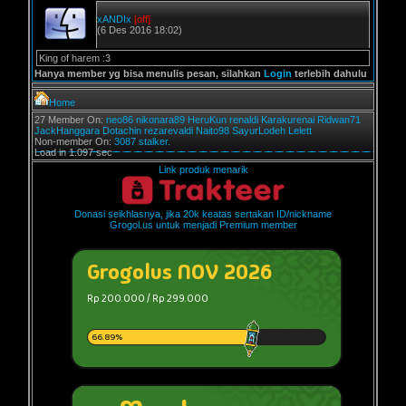
xANDIx
[off]
(6 Des 2016 18:02)
King of harem :3
Hanya member yg bisa menulis pesan, silahkan
Login
terlebih dahulu
Home
27 Member On:
neo86
nikonara89
HeruKun
renaldi
Karakurenai
Ridwan71
JackHanggara
Dotachin
rezarevaldi
Naito98
SayurLodeh
Lelett
Non-member On:
3087 stalker.
Load in 1.097 sec
Link produk menarik
Donasi seikhlasnya, jika 20k keatas sertakan ID/nickname
Grogol.us untuk menjadi Premium member