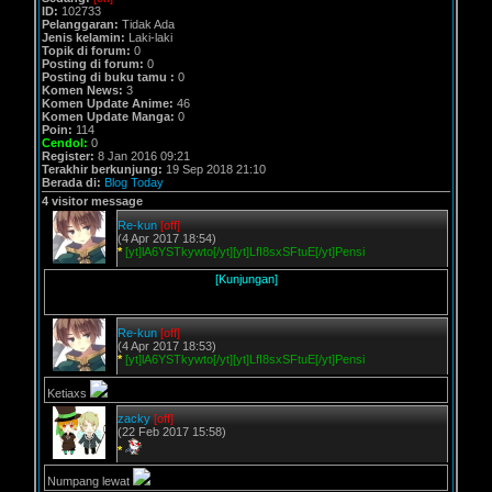
ID:
102733
Pelanggaran:
Tidak Ada
Jenis kelamin:
Laki-laki
Topik di forum:
0
Posting di forum:
0
Posting di buku tamu :
0
Komen News:
3
Komen Update Anime:
46
Komen Update Manga:
0
Poin:
114
Cendol:
0
Register:
8 Jan 2016 09:21
Terakhir berkunjung:
19 Sep 2018 21:10
Berada di:
Blog Today
4 visitor message
Re-kun
[off]
(4 Apr 2017 18:54)
*
[yt]lA6YSTkywto[/yt][yt]LfI8sxSFtuE[/yt]Pensi
[Kunjungan]
Re-kun
[off]
(4 Apr 2017 18:53)
*
[yt]lA6YSTkywto[/yt][yt]LfI8sxSFtuE[/yt]Pensi
Ketiaxs
zacky
[off]
(22 Feb 2017 15:58)
*
Numpang lewat