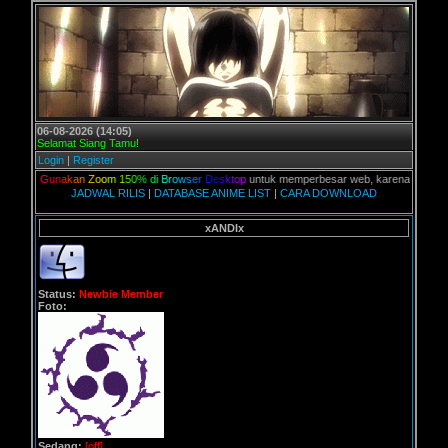
06-08-2026 (14:05)
Selamat Siang Tamu!
Login
|
Register
ian,
G
u
n
a
k
a
n
Z
o
o
m
1
5
0
%
d
i
B
r
o
w
s
e
r
D
e
s
k
t
o
p
untuk memperbesar web, karena aslinya web i
JADWAL RILIS
|
DATABASE ANIME LIST
|
CARA DOWNLOAD
xANDIx
Status:
Newbie Member
Foto:
Sedang:
[off]