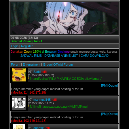
09-08-2026 (18:13)
Selamat Petang Tamu!
Login
|
Register
n,
G
u
n
a
k
a
n
Z
o
o
m
1
5
0
%
d
i
B
r
o
w
s
e
r
D
e
s
k
t
o
p
untuk memperbesar web, karena aslinya web ini
JADWAL RILIS
|
DATABASE ANIME LIST
|
CARA DOWNLOAD
Forum
|
Entertaiment
|
Grogol Official Forum
91)
Sadd
[off]
(1 Mei 2022 02:02)
*
[marq][yellow]PIKA PIKA PIKA COEG[/yellow][/marq]
[PM]
[Quote]
Hanya member yang dapat melihat posting di forum
(Mozilla, 114.142.171.28)
92)
mahmud145
[off]
(2 Mei 2022 11:21)
*
[c][img]images.app.goo.gl/rHMk5[/c][/img]
[PM]
[Quote]
Hanya member yang dapat melihat posting di forum
(Mozilla, 103.149.121.18)
93)
cuenxx
[off]