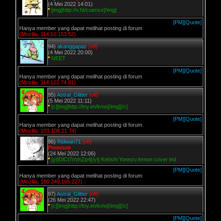
(4 Mei 2022 14:01)
*
[img]http://v.ht/cuenxx[/img]
[PM]
[Quote]
Hanya member yang dapat melihat posting di forum
(Mozilla, 114.10.153.52)
94)
akanggapaz
[off]
(4 Mei 2022 20:00)
*
NEET
[PM]
[Quote]
Hanya member yang dapat melihat posting di forum
(Mozilla, 114.122.74.81)
95)
Astral_Glitter
[off]
(5 Mei 2022 11:11)
*
[c][img]http://tny.im/kmo[/img][/c]
[PM]
[Quote]
Hanya member yang dapat melihat posting di forum
(Mozilla, 103.108.21.74)
96)
Ridwan71
[off]
Premium
(24 Mei 2022 12:06)
*
[yt]DlCt7nVnZp4[/yt] Kebshi Yonezu lemon cover ind
[PM]
[Quote]
Hanya member yang dapat melihat posting di forum
(Mozilla, 180.249.165.227)
97)
Astral_Glitter
[off]
(26 Mei 2022 22:47)
*
[c][img]http://tny.im/kmo[/img][/c]
[PM]
[Quote]