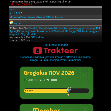
Hanya member yang dapat melihat posting di forum
(Mozilla, 103.108.21.74)
<<
<
1
..
4
5
6
7
»
Forum
»
Entertaiment
»
Grogol Official Forum
Home
36 Member On:
hendrik
ZheyX
razor26
HeruKun
yuananggono
cimengLPU
AgungDiUtama
yuuki-chan
Amacchi
ZhahrulRSN
angga248
JackHanggara
haganaki
SayurLodeh
Non-member On:
3115 stalker.
Load in 0.021 sec
Link produk menarik
Donasi seikhlasnya, jika 20k keatas sertakan ID/nickname
Grogol.us untuk menjadi Premium member