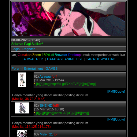
08-08-2026 (00:40)
Selamat Pagi Stalker!
Login
|
Register
kalian,
G
u
n
a
k
a
n
Z
o
o
m
1
5
0
%
d
i
B
r
o
w
s
e
r
D
e
s
k
t
o
p
untuk memperbesar web, karena aslinya we
JADWAL RILIS
|
DATABASE ANIME LIST
|
CARA DOWNLOAD
Forum
|
Entertaiment
|
GAMES
61)
Asaqau
[off]
(11 Mar 2015 19:54)
*
[b][c][img]http://is.gd/7Kd2VE[/b][/c][/img]
[PM]
[Quote]
Hanya member yang dapat melihat posting di forum
(Mozilla, 36.72.219.48)
62)
SHEIND
[off]
(15 Mar 2015 10:18)
*
[I][C][B][img]//v.ht/-A2[/C][/I][/B][/img]
[PM]
[Quote]
Hanya member yang dapat melihat posting di forum
(Mozilla, 114.125.214.173)
63)
Malik_21
[off]