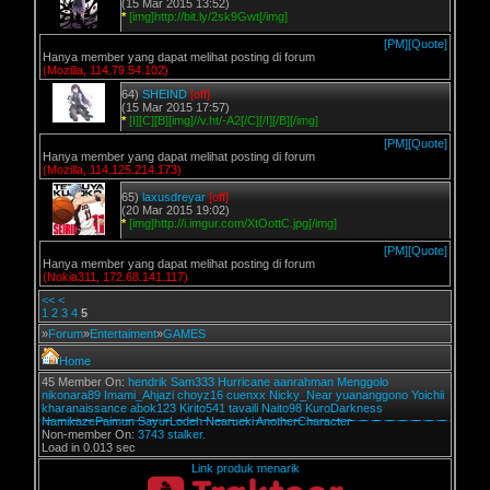
(15 Mar 2015 13:52)
*
[img]http://bit.ly/2sk9Gwt[/img]
[PM]
[Quote]
Hanya member yang dapat melihat posting di forum
(Mozilla, 114.79.54.102)
64)
SHEIND
[off]
(15 Mar 2015 17:57)
*
[I][C][B][img]//v.ht/-A2[/C][/I][/B][/img]
[PM]
[Quote]
Hanya member yang dapat melihat posting di forum
(Mozilla, 114.125.214.173)
65)
laxusdreyar
[off]
(20 Mar 2015 19:02)
*
[img]http://i.imgur.com/XtOottC.jpg[/img]
[PM]
[Quote]
Hanya member yang dapat melihat posting di forum
(Nokia311, 172.68.141.117)
<<
<
1
2
3
4
5
»
Forum
»
Entertaiment
»
GAMES
Home
45 Member On:
hendrik
Sam333
Hurricane
aanrahman
Menggolo
nikonara89
Imami_Ahjazi
choyz16
cuenxx
Nicky_Near
yuananggono
Yoichii
kharanaissance
abok123
Kirito541
tavaili
Naito98
KuroDarkness
NamikazePaimun
SayurLodeh
Nearueki
AnotherCharacter
Non-member On:
3743 stalker.
Load in 0.013 sec
Link produk menarik