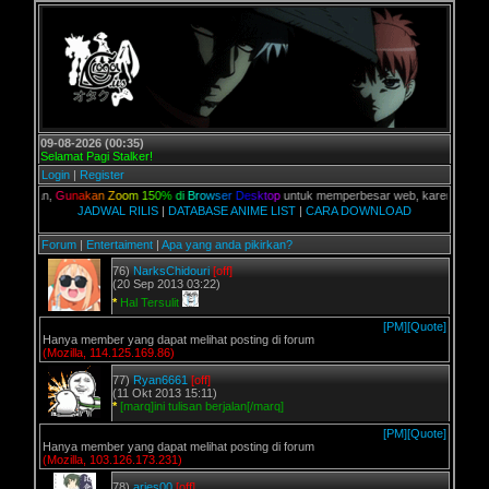
09-08-2026 (00:35)
Selamat Pagi Stalker!
Login
|
Register
alian,
G
u
n
a
k
a
n
Z
o
o
m
1
5
0
%
d
i
B
r
o
w
s
e
r
D
e
s
k
t
o
p
untuk memperbesar web, karena aslinya web
JADWAL RILIS
|
DATABASE ANIME LIST
|
CARA DOWNLOAD
Forum
|
Entertaiment
|
Apa yang anda pikirkan?
76)
NarksChidouri
[off]
(20 Sep 2013 03:22)
*
Hal Tersulit
[PM]
[Quote]
Hanya member yang dapat melihat posting di forum
(Mozilla, 114.125.169.86)
77)
Ryan6661
[off]
(11 Okt 2013 15:11)
*
[marq]ini tulisan berjalan[/marq]
[PM]
[Quote]
Hanya member yang dapat melihat posting di forum
(Mozilla, 103.126.173.231)
78)
aries00
[off]