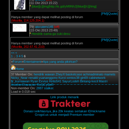
(11 Okt 2013 15:22)
*
[blue][c][img]http://is.gd/yM9NhJ[/blue][/c][/img]
[PM]
[Quote]
Hanya member yang dapat melihat posting di forum
(Mozilla, 114.125.204.1)
79)
aiscuters145
[off]
(15 Okt 2013 23:49)
*
Hendrik-sama ga suki desu
[PM]
[Quote]
Hanya member yang dapat melihat posting di forum
(Mozilla, 202.67.41.210)
<<
<
1
..
3
4
5
6
»
Forum
»
Entertaiment
»
Apa yang anda pikirkan?
Home
37 Member On:
hendrik
wawan
ZheyX
basketcase
achmadminato
mamets
Nicky_Near
renaldi
yuananggono
Kuroi
xentos38
gin69
cabinetwork
fjr_kurniawan
Ryan Exvius
Kirito541
SayurLodeh
Bintang-kecil
Mastri
AnotherCharacter
RoSiCyBeR
Non-member On:
2887 stalker.
Load in 0.018 sec
Link produk menarik
Donasi seikhlasnya, jika 20k keatas sertakan ID/nickname
Grogol.us untuk menjadi Premium member